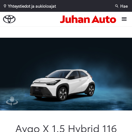
Yhteystiedot ja aukioloajat
Hae
Sivuhaku
Ok
Peruuta
Aygo X 1.5 Hybrid 116