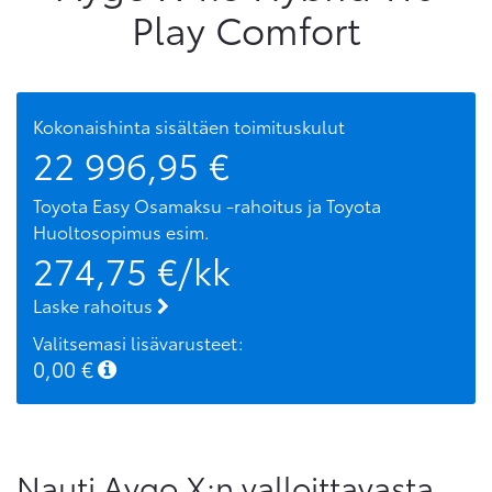
Play Comfort
Kokonaishinta sisältäen toimituskulut
22 996,95
€
Toyota Easy Osamaksu -rahoitus ja Toyota
Huoltosopimus
esim.
274,75
€/kk
Laske rahoitus
Valitsemasi lisävarusteet:
0,00
€
Nauti Aygo X:n valloittavasta