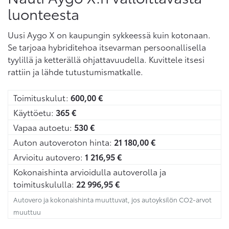
luonteesta
Uusi Aygo X on kaupungin sykkeessä kuin kotonaan.
Se tarjoaa hybriditehoa itsevarman persoonallisella
tyylillä ja ketterällä ohjattavuudella. Kuvittele itsesi
rattiin ja lähde tutustumismatkalle.
Toimituskulut:
600,00
€
Käyttöetu:
365
€
Vapaa autoetu:
530
€
Auton autoveroton hinta:
21 180,00
€
Arvioitu autovero:
1 216,95
€
Kokonaishinta arvioidulla autoverolla ja
toimituskululla:
22 996,95
€
Autovero ja kokonaishinta muuttuvat, jos autoyksilön CO2-arvot
muuttuu