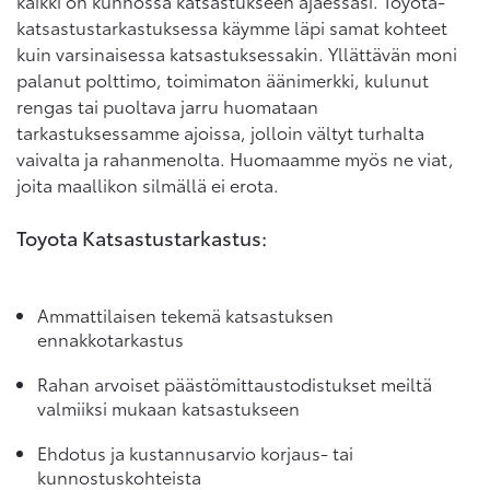
kaikki on kunnossa katsastukseen ajaessasi. Toyota-
katsastustarkastuksessa käymme läpi samat kohteet
kuin varsinaisessa katsastuksessakin. Yllättävän moni
palanut polttimo, toimimaton äänimerkki, kulunut
rengas tai puoltava jarru huomataan
tarkastuksessamme ajoissa, jolloin vältyt turhalta
vaivalta ja rahanmenolta. Huomaamme myös ne viat,
joita maallikon silmällä ei erota.
Toyota Katsastustarkastus:
Ammattilaisen tekemä katsastuksen
ennakkotarkastus
Rahan arvoiset päästömittaustodistukset meiltä
valmiiksi mukaan katsastukseen
Ehdotus ja kustannusarvio korjaus- tai
kunnostuskohteista