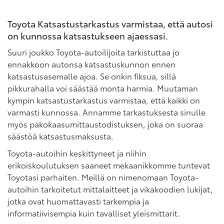
Toyota Katsastustarkastus varmistaa, että autosi
on kunnossa katsastukseen ajaessasi.
Suuri joukko Toyota-autoilijoita tarkistuttaa jo
ennakkoon autonsa katsastuskunnon ennen
katsastusasemalle ajoa. Se onkin fiksua, sillä
pikkurahalla voi säästää monta harmia. Muutaman
kympin katsastustarkastus varmistaa, että kaikki on
varmasti kunnossa. Annamme tarkastuksesta sinulle
myös pakokaasumittaustodistuksen, joka on suoraa
säästöä katsastusmaksusta.
Toyota-autoihin keskittyneet ja niihin
erikoiskoulutuksen saaneet mekaanikkomme tuntevat
Toyotasi parhaiten. Meillä on nimenomaan Toyota-
autoihin tarkoitetut mittalaitteet ja vikakoodien lukijat,
jotka ovat huomattavasti tarkempia ja
informatiivisempia kuin tavalliset yleismittarit.