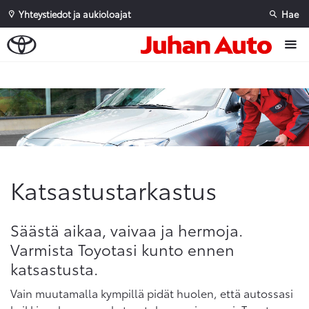
Yhteystiedot ja aukioloajat
Hae
Sivuhaku
Ok
Peruuta
Katsastustarkastus
Säästä aikaa, vaivaa ja hermoja.
Varmista Toyotasi kunto ennen
katsastusta.
Vain muutamalla kympillä pidät huolen, että autossasi