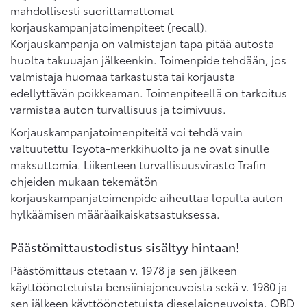
mahdollisesti suorittamattomat
korjauskampanjatoimenpiteet (recall).
Korjauskampanja on valmistajan tapa pitää autosta
huolta takuuajan jälkeenkin. Toimenpide tehdään, jos
valmistaja huomaa tarkastusta tai korjausta
edellyttävän poikkeaman. Toimenpiteellä on tarkoitus
varmistaa auton turvallisuus ja toimivuus.
Korjauskampanjatoimenpiteitä voi tehdä vain
valtuutettu Toyota-merkkihuolto ja ne ovat sinulle
maksuttomia. Liikenteen turvallisuusvirasto Trafin
ohjeiden mukaan tekemätön
korjauskampanjatoimenpide aiheuttaa lopulta auton
hylkäämisen määräaikaiskatsastuksessa.
Päästömittaustodistus sisältyy hintaan!
Päästömittaus otetaan v. 1978 ja sen jälkeen
käyttöönotetuista bensiiniajoneuvoista sekä v. 1980 ja
sen jälkeen käyttöönotetuista dieselajoneuvoista. OBD