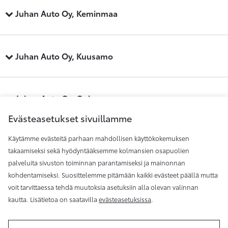
Juhan Auto Oy, Keminmaa
Juhan Auto Oy, Kuusamo
Juhan Auto Oy, Oulu
Evästeasetukset sivuillamme
Käytämme evästeitä parhaan mahdollisen käyttökokemuksen
Juhan Auto Oy, Raahe
takaamiseksi sekä hyödyntääksemme kolmansien osapuolien
palveluita sivuston toiminnan parantamiseksi ja mainonnan
kohdentamiseksi. Suosittelemme pitämään kaikki evästeet päällä mutta
Juhan Auto Oy, Rovaniemi
voit tarvittaessa tehdä muutoksia asetuksiin alla olevan valinnan
kautta. Lisätietoa on saatavilla
evästeasetuksissa
.