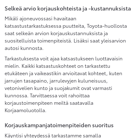
Selkeä arvio korjauskohteista ja -kustannuksista
Mikäli ajoneuvossasi havaitaan
katsastustarkastuksessa puutteita, Toyota-huollosta
saat selkeän arvion korjauskustannuksista ja
suositelluista toimenpiteistä. Lisäksi saat yleisarvion
autosi kunnosta.
Tarkastuksesta voit ajaa katsastukseen luottavaisin
mielin. Kaikki katsastuskohteet on tarkastettu
etukäteen ja vaikeastikin arvioitavat kohteet, kuten
jarrujen tasapaino, jarrulevyjen kuluneisuus,
vetonivelien kunto ja suojakumit ovat varmasti
kunnossa. Tarvittaessa voit rahoittaa
korjaustoimenpiteen meiltä saatavalla
Korjaamoluotolla.
Korjauskampanjatoimenpiteiden suoritus
Käyntisi yhteydessä tarkastamme samalla