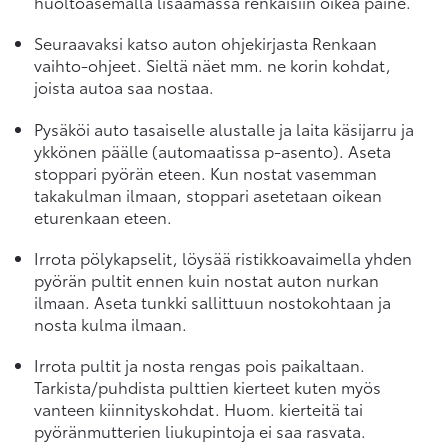
huoltoasemalla lisäämässä renkaisiin oikea paine.
Seuraavaksi katso auton ohjekirjasta Renkaan
vaihto-ohjeet. Sieltä näet mm. ne korin kohdat,
joista autoa saa nostaa.
Pysäköi auto tasaiselle alustalle ja laita käsijarru ja
ykkönen päälle (automaatissa p-asento). Aseta
stoppari pyörän eteen. Kun nostat vasemman
takakulman ilmaan, stoppari asetetaan oikean
eturenkaan eteen.
Irrota pölykapselit, löysää ristikkoavaimella yhden
pyörän pultit ennen kuin nostat auton nurkan
ilmaan. Aseta tunkki sallittuun nostokohtaan ja
nosta kulma ilmaan.
Irrota pultit ja nosta rengas pois paikaltaan.
Tarkista/puhdista pulttien kierteet kuten myös
vanteen kiinnityskohdat. Huom. kierteitä tai
pyöränmutterien liukupintoja ei saa rasvata.