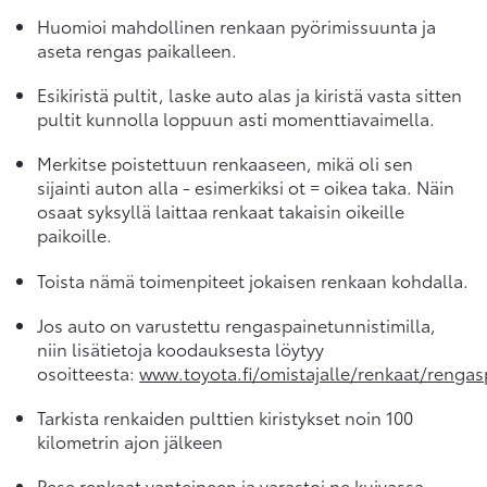
Huomioi mahdollinen renkaan pyörimissuunta ja
aseta rengas paikalleen.
Esikiristä pultit, laske auto alas ja kiristä vasta sitten
pultit kunnolla loppuun asti momenttiavaimella.
Merkitse poistettuun renkaaseen, mikä oli sen
sijainti auton alla - esimerkiksi ot = oikea taka. Näin
osaat syksyllä laittaa renkaat takaisin oikeille
paikoille.
Toista nämä toimenpiteet jokaisen renkaan kohdalla.
Jos auto on varustettu rengaspainetunnistimilla,
niin lisätietoja koodauksesta löytyy
osoitteesta:
www.toyota.fi/omistajalle/renkaat/rengas
Tarkista renkaiden pulttien kiristykset noin 100
kilometrin ajon jälkeen
Pese renkaat vanteineen ja varastoi ne kuivassa,