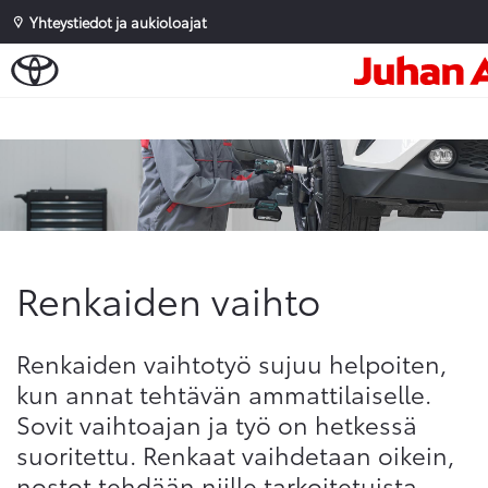
Yhteystiedot ja aukioloajat
Sivuhaku
Ok
Peruuta
Renkaiden vaihto
Renkaiden vaihtotyö sujuu helpoiten,
kun annat tehtävän ammattilaiselle.
Sovit vaihtoajan ja työ on hetkessä
suoritettu. Renkaat vaihdetaan oikein,
nostot tehdään niille tarkoitetuista