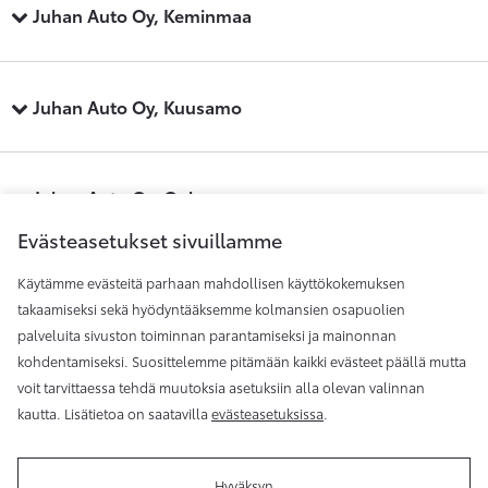
Juhan Auto Oy, Keminmaa
Juhan Auto Oy, Kuusamo
Juhan Auto Oy, Oulu
Evästeasetukset sivuillamme
Käytämme evästeitä parhaan mahdollisen käyttökokemuksen
Juhan Auto Oy, Raahe
takaamiseksi sekä hyödyntääksemme kolmansien osapuolien
palveluita sivuston toiminnan parantamiseksi ja mainonnan
kohdentamiseksi. Suosittelemme pitämään kaikki evästeet päällä mutta
Juhan Auto Oy, Rovaniemi
voit tarvittaessa tehdä muutoksia asetuksiin alla olevan valinnan
kautta. Lisätietoa on saatavilla
evästeasetuksissa
.
Hyväksyn