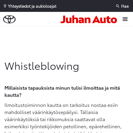
Yhteystiedot ja aukioloajat
Hae
Sivuhaku
Ok
Peruuta
Whistleblowing
Millaisista tapauksista minun tulisi ilmoittaa ja mitä
kautta?
Ilmoitustoiminnon kautta on tarkoitus nostaa esiin
mahdolliset väärinkäytösepäilysi. Tällaisia
väärinkäytöksiä tai rikkomuksia saattavat olla
esimerkiksi työntekijöiden petollinen, epärehellinen,