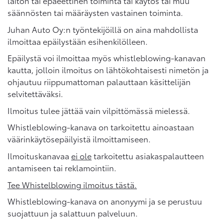
laiton tai epäeettinen toiminta tai käytös tai muu
säännösten tai määräysten vastainen toiminta.
Juhan Auto Oy:n työntekijöillä on aina mahdollista
ilmoittaa epäilystään esihenkilölleen.
Epäilystä voi ilmoittaa myös whistleblowing-kanavan
kautta, jolloin ilmoitus on lähtökohtaisesti nimetön ja
ohjautuu riippumattoman palauttaan käsittelijän
selvitettäväksi.
Ilmoitus tulee jättää vain vilpittömässä mielessä.
Whistleblowing-kanava on tarkoitettu ainoastaan
väärinkäytösepäilyistä ilmoittamiseen.
Ilmoituskanavaa
ei ole
tarkoitettu asiakaspalautteen
antamiseen tai reklamointiin.
Tee Whistelblowing ilmoitus tästä.
Whistleblowing-kanava on anonyymi ja se perustuu
suojattuun ja salattuun palveluun.