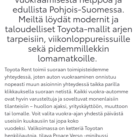
edullista Pohjois-Suomessa.
Meiltä löydät modernit ja
taloudelliset Toyota-mallit arjen
tarpeisiin, viikonloppureissuille
sekä pidemmillekkin
lomamatkoille.
Toyota Rent toimii suoraan toimipisteidemme
yhteydessä, joten auton vuokraaminen onnistuu
nopeasti muun asioinnin yhteydessä taikka parilla
klikkauksella suoraan netistä. Kaikki vuokra-automme
ovat hyvin varusteltuja ja soveltuvat monenlaisiin
tilanteisiin – huollon ajaksi, yrityskäyttöön, muuttoon
tai lomalle. Voit valita vuokra-ajan yhdestä päivästä
useisiin kuukausiin tai jopa koko
vuodeksi. Valikoimassa on ketteriä Toyotan
henkilöautoja, tilava Proace Verso -minibussi