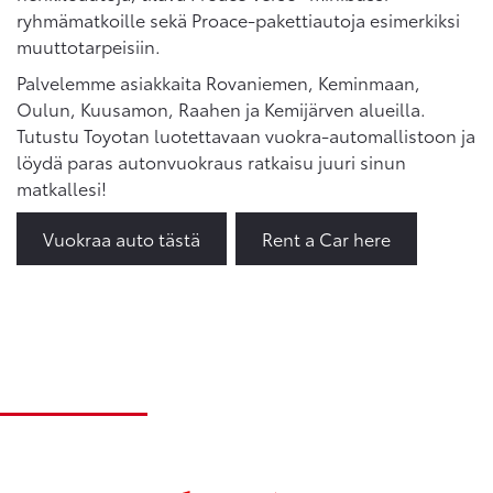
ryhmämatkoille sekä Proace-pakettiautoja esimerkiksi
muuttotarpeisiin.
Palvelemme asiakkaita Rovaniemen, Keminmaan,
Oulun, Kuusamon, Raahen ja Kemijärven alueilla.
Tutustu Toyotan luotettavaan vuokra-automallistoon ja
löydä paras autonvuokraus ratkaisu juuri sinun
matkallesi!
Vuokraa auto tästä
Rent a Car here