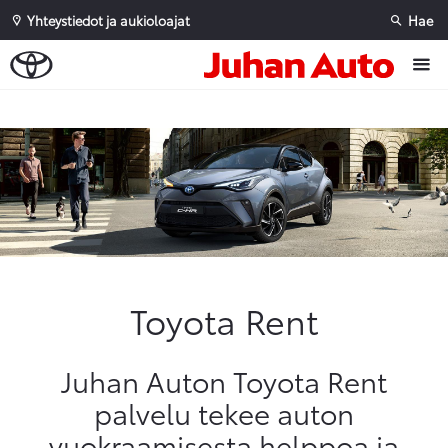
Yhteystiedot ja aukioloajat
Hae
Sivuhaku
Ok
Peruuta
Toyota Rent
Juhan Auton Toyota Rent
palvelu tekee auton
vuokraamisesta helppoa ja