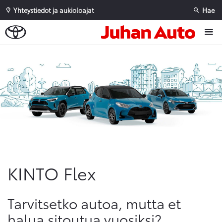
Yhteystiedot ja aukioloajat
Hae
Sivuhaku
Ok
Peruuta
KINTO Flex
Tarvitsetko autoa, mutta et
halua sitoutua vuosiksi?