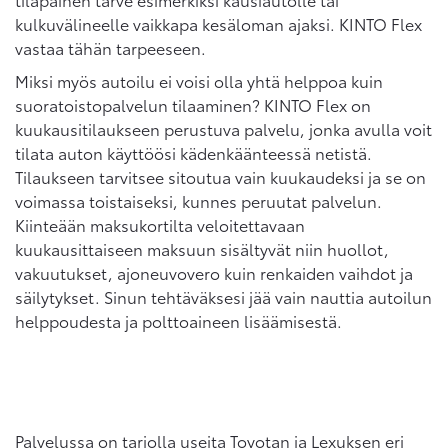
kulkuvälineelle vaikkapa kesäloman ajaksi. KINTO Flex
vastaa tähän tarpeeseen.
Miksi myös autoilu ei voisi olla yhtä helppoa kuin
suoratoistopalvelun tilaaminen? KINTO Flex on
kuukausitilaukseen perustuva palvelu, jonka avulla voit
tilata auton käyttöösi kädenkäänteessä netistä.
Tilaukseen tarvitsee sitoutua vain kuukaudeksi ja se on
voimassa toistaiseksi, kunnes peruutat palvelun.
Kiinteään maksukortilta veloitettavaan
kuukausittaiseen maksuun sisältyvät niin huollot,
vakuutukset, ajoneuvovero kuin renkaiden vaihdot ja
säilytykset. Sinun tehtäväksesi jää vain nauttia autoilun
helppoudesta ja polttoaineen lisäämisestä.
Palvelussa on tarjolla useita Toyotan ja Lexuksen eri