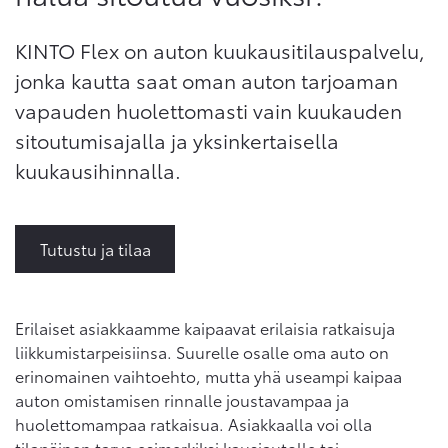
KINTO Flex on auton kuukausitilauspalvelu,
jonka kautta saat oman auton tarjoaman
vapauden huolettomasti vain kuukauden
sitoutumisajalla ja yksinkertaisella
kuukausihinnalla.
Tutustu ja tilaa
Erilaiset asiakkaamme kaipaavat erilaisia ratkaisuja
liikkumistarpeisiinsa. Suurelle osalle oma auto on
erinomainen vaihtoehto, mutta yhä useampi kaipaa
auton omistamisen rinnalle joustavampaa ja
huolettomampaa ratkaisua. Asiakkaalla voi olla
tilapäinen tarve esimerkiksi kausiautolle tai