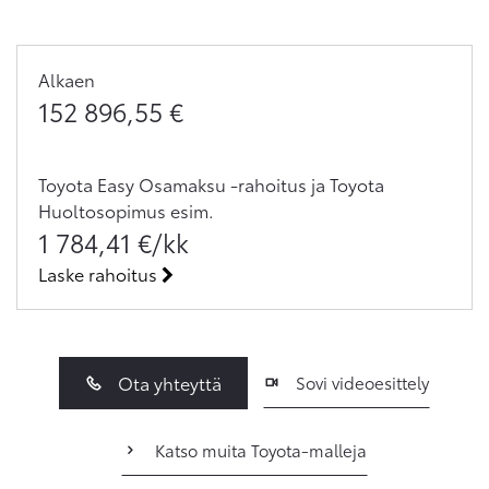
Alkaen
152 896,55
€
Toyota Easy Osamaksu -rahoitus ja Toyota
Huoltosopimus
esim.
1 784,41
€/kk
Laske rahoitus
Ota yhteyttä
Sovi videoesittely
Katso muita Toyota-malleja