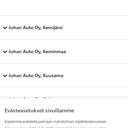
Juhan Auto Oy, Kemijärvi
Juhan Auto Oy, Keminmaa
Juhan Auto Oy, Kuusamo
Juhan Auto Oy, Oulu
Evästeasetukset sivuillamme
Käytämme evästeitä parhaan mahdollisen käyttökokemuksen
Juhan Auto Oy, Raahe
takaamiseksi sekä hyödyntääksemme kolmansien osapuolien