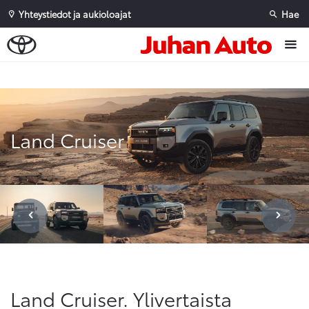
Yhteystiedot ja aukioloajat
Hae
Sivuhaku
Ok
Peruuta
Land Cruiser
Land Cruiser. Ylivertaista