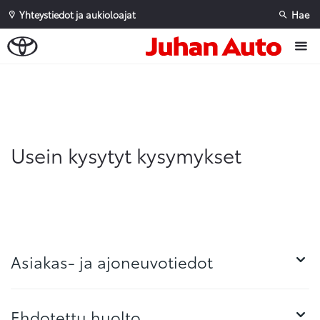
Yhteystiedot ja aukioloajat
Hae
Sivuhaku
Ok
Peruuta
Usein kysytyt kysymykset
Asiakas- ja ajoneuvotiedot
Ehdotettu huolto