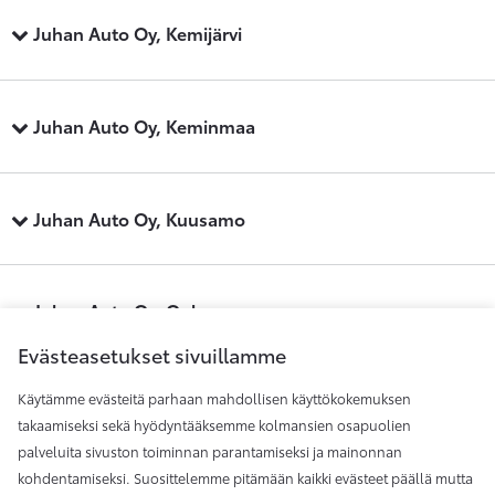
Juhan Auto Oy, Kemijärvi
Juhan Auto Oy, Keminmaa
Juhan Auto Oy, Kuusamo
Juhan Auto Oy, Oulu
Evästeasetukset sivuillamme
Käytämme evästeitä parhaan mahdollisen käyttökokemuksen
Juhan Auto Oy, Raahe
takaamiseksi sekä hyödyntääksemme kolmansien osapuolien
palveluita sivuston toiminnan parantamiseksi ja mainonnan
kohdentamiseksi. Suosittelemme pitämään kaikki evästeet päällä mutta
Juhan Auto Oy, Rovaniemi