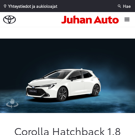
Yhteystiedot ja aukioloajat
Hae
Sivuhaku
Ok
Peruuta
Corolla Hatchback 1.8