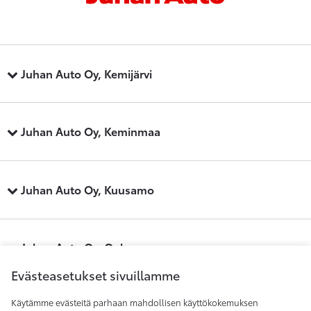
Juhan Auto Oy, Kemijärvi
Juhan Auto Oy, Keminmaa
Juhan Auto Oy, Kuusamo
Juhan Auto Oy, Oulu
Evästeasetukset sivuillamme
Käytämme evästeitä parhaan mahdollisen käyttökokemuksen
Juhan Auto Oy, Raahe