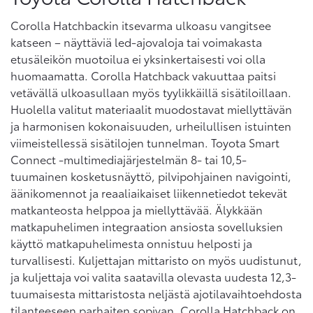
Corolla Hatchbackin itsevarma ulkoasu vangitsee
katseen – näyttäviä led-ajovaloja tai voimakasta
etusäleikön muotoilua ei yksinkertaisesti voi olla
huomaamatta. Corolla Hatchback vakuuttaa paitsi
vetävällä ulkoasullaan myös tyylikkäillä sisätiloillaan.
Huolella valitut materiaalit muodostavat miellyttävän
ja harmonisen kokonaisuuden, urheilullisen istuinten
viimeistellessä sisätilojen tunnelman. Toyota Smart
Connect -multimediajärjestelmän 8- tai 10,5-
tuumainen kosketusnäyttö, pilvipohjainen navigointi,
äänikomennot ja reaaliaikaiset liikennetiedot tekevät
matkanteosta helppoa ja miellyttävää. Älykkään
matkapuhelimen integraation ansiosta sovelluksien
käyttö matkapuhelimesta onnistuu helposti ja
turvallisesti. Kuljettajan mittaristo on myös uudistunut,
ja kuljettaja voi valita saatavilla olevasta uudesta 12,3-
tuumaisesta mittaristosta neljästä ajotilavaihtoehdosta
tilanteeseen parhaiten sopivan. Corolla Hatchback on