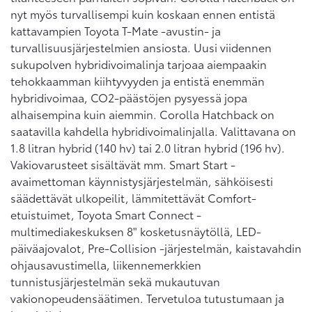
nyt myös turvallisempi kuin koskaan ennen entistä
kattavampien Toyota T-Mate -avustin- ja
turvallisuusjärjestelmien ansiosta. Uusi viidennen
sukupolven hybridivoimalinja tarjoaa aiempaakin
tehokkaamman kiihtyvyyden ja entistä enemmän
hybridivoimaa, CO2-päästöjen pysyessä jopa
alhaisempina kuin aiemmin. Corolla Hatchback on
saatavilla kahdella hybridivoimalinjalla. Valittavana on
1.8 litran hybrid (140 hv) tai 2.0 litran hybrid (196 hv).
Vakiovarusteet sisältävät mm. Smart Start -
avaimettoman käynnistysjärjestelmän, sähköisesti
säädettävät ulkopeilit, lämmitettävät Comfort-
etuistuimet, Toyota Smart Connect -
multimediakeskuksen 8" kosketusnäytöllä, LED-
päiväajovalot, Pre-Collision -järjestelmän, kaistavahdin
ohjausavustimella, liikennemerkkien
tunnistusjärjestelmän sekä mukautuvan
vakionopeudensäätimen. Tervetuloa tutustumaan ja