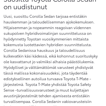
on uudistunut
Uusi, suosittu Corolla Sedan tarjoaa entistäkin
hauskemman ja taloudellisemman ajokokemuksen.
Hiljaisemman ja nopeammin reagoivan viidennen
sukupolven hybridivoimalinjan suunnittelussa on
hyödynnetty Toyotan vuosikymmenien mittaista
kokemusta luotettavien hybridien suunnittelusta.
Corolla Sedanissa hauskuus ja taloudellisuus
kulkevatkin käsi kädessä, eikä kohonnut suorituskyky
ole kasvattanut jo valmiiksi alhaisia päästölukemia.
Hyödylliset ja välttämättömät varusteet yhdistyvät
tässä mallissa kokonaisuudeksi, jota täydentää
edistyksellinen autoilua turvaava Toyota T-Mate -
järjestelmä. Toyota T-Mate yhdistää Toyota Safety
Sense -turvallisuusvarusteet ja muut kuljettajan
avustinjärjestelmät tehden ajamisesta entistäkin
turvallisempaa. Corolla Sedanin vakiovarusteisiin