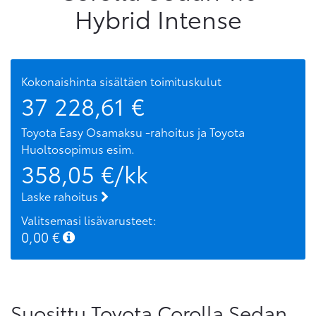
Hybrid Intense
Kokonaishinta sisältäen toimituskulut
37 228,61
€
Toyota Easy Osamaksu -rahoitus ja Toyota
Huoltosopimus
esim.
358,05
€/kk
Laske rahoitus
Valitsemasi lisävarusteet:
0,00
€
Suosittu Toyota Corolla Sedan