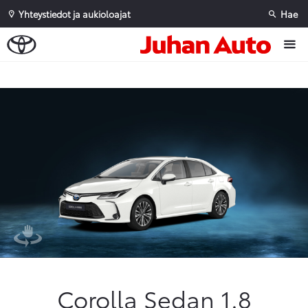
Yhteystiedot ja aukioloajat
Hae
Sivuhaku
Ok
Peruuta
Corolla Sedan 1.8