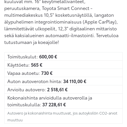
kuuluvat mm. 16" kevytmetallivanteet,
peruutuskamera, Toyota Smart Connect -
multimediakeskus 10,5" kosketusnäytöllä, langaton
älypuhelimen integrointiominaisuus (Apple CarPlay),
lämmitettävät ulkopeilit, 12,3" digitaalinen mittaristo
sekä kaksialueinen automaatti-ilmastointi. Tervetuloa
tutustumaan ja koeajolle!
Toimituskulut:
600,00
€
Käyttöetu:
565
€
Vapaa autoetu:
730
€
Auton autoveroton hinta:
34 110,00
€
Arvioitu autovero:
2 518,61
€
Kokonaishinta arvioidulla autoverolla ja
toimituskululla:
37 228,61
€
Autovero ja kokonaishinta muuttuvat, jos autoyksilön CO2-arvot
muuttuu