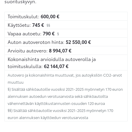
suorituskyvyn.
Toimituskulut:
600,00
€
Käyttöetu:
745
€
§§
Vapaa autoetu:
790
€
§
Auton autoveroton hinta:
52 550,00
€
Arvioitu autovero:
8 994,07
€
Kokonaishinta arvioidulla autoverolla ja
toimituskululla:
62 144,07
€
Autovero ja kokonaishinta muuttuvat, jos autoyksilön CO2-arvot
muuttuu
§) Sisältää sähköautoille vuosiksi 2021-2025 myönnetyn 170 euron
alennuksen autoedun verotusarvosta sekä sähköautoilta
vähennettävän käyttökustannusten osuuden 120 euroa
§§) Sisältää sähköautoille vuosiksi 2021-2025 myönnetyn 170
euron alennuksen käyttöedun verotusarvosta