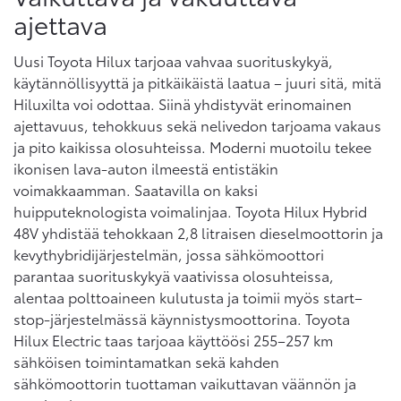
ajettava
Uusi Toyota Hilux tarjoaa vahvaa suorituskykyä,
käytännöllisyyttä ja pitkäikäistä laatua – juuri sitä, mitä
Hiluxilta voi odottaa. Siinä yhdistyvät erinomainen
ajettavuus, tehokkuus sekä nelivedon tarjoama vakaus
ja pito kaikissa olosuhteissa. Moderni muotoilu tekee
ikonisen lava-auton ilmeestä entistäkin
voimakkaamman. Saatavilla on kaksi
huipputeknologista voimalinjaa. Toyota Hilux Hybrid
48V yhdistää tehokkaan 2,8 litraisen dieselmoottorin ja
kevythybridijärjestelmän, jossa sähkömoottori
parantaa suorituskykyä vaativissa olosuhteissa,
alentaa polttoaineen kulutusta ja toimii myös start–
stop-järjestelmässä käynnistysmoottorina. Toyota
Hilux Electric taas tarjoaa käyttöösi 255–257 km
sähköisen toimintamatkan sekä kahden
sähkömoottorin tuottaman vaikuttavan väännön ja