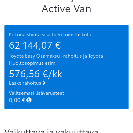
Active Van
Kokonaishinta sisältäen toimituskulut
62 144,07
€
Toyota Easy Osamaksu -rahoitus ja Toyota
Huoltosopimus
esim.
576,56
€/kk
Laske rahoitus
Valitsemasi lisävarusteet:
0,00
€
Vaikuttava ja vakuuttava