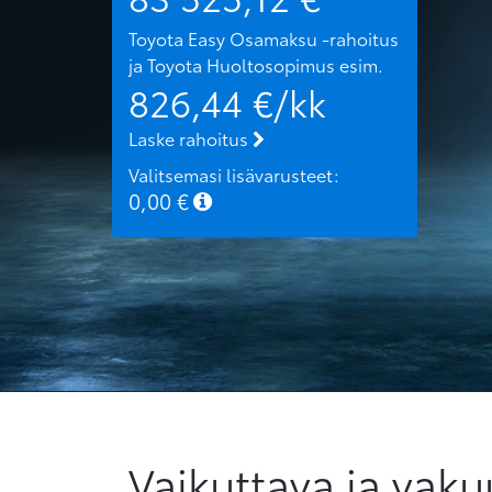
Toyota Easy Osamaksu -rahoitus
ja Toyota Huoltosopimus
esim.
826,44
€/kk
Laske rahoitus
Valitsemasi lisävarusteet:
0,00
€
Vaikuttava ja vaku