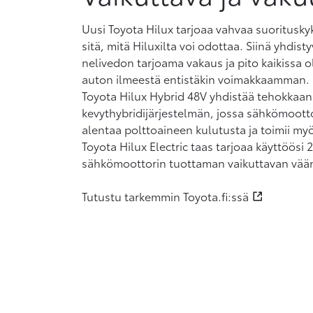
Uusi Toyota Hilux tarjoaa vahvaa suorituskyky
sitä, mitä Hiluxilta voi odottaa. Siinä yhdi
nelivedon tarjoama vakaus ja pito kaikissa 
auton ilmeestä entistäkin voimakkaamman. S
Toyota Hilux Hybrid 48V yhdistää tehokkaan 2
kevythybridijärjestelmän, jossa sähkömootto
alentaa polttoaineen kulutusta ja toimii my
Toyota Hilux Electric taas tarjoaa käyttöö
sähkömoottorin tuottaman vaikuttavan vään
Tutustu tarkemmin Toyota.fi:ssä