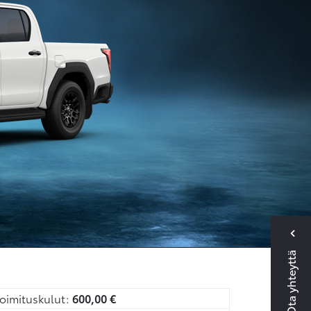
Ota yhteyttä
oimituskulut:
600,00
€