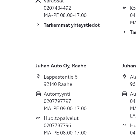
Varaosat
0207434492
Ko
MA-PE 08.00-17.00
04
MA
Tarkemmat yhteystiedot
Ta
Juhan Auto Oy, Raahe
Juhan
Lappastentie 6
Al
92140 Raahe
96
Automyynti
Au
0207797797
04
MA-PE 09.00-17.00
MA
LA
Huoltopalvelut
0207797796
Hu
MA-PE 08.00-17.00
04