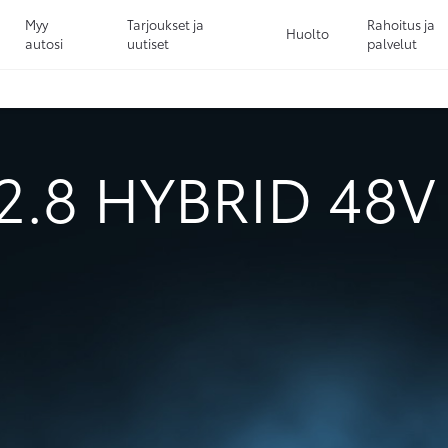
Myy
Tarjoukset ja
Rahoitus ja
Huolto
autosi
uutiset
palvelut
Sivuhaku
Ok
Peruuta
2.8 HYBRID 48V