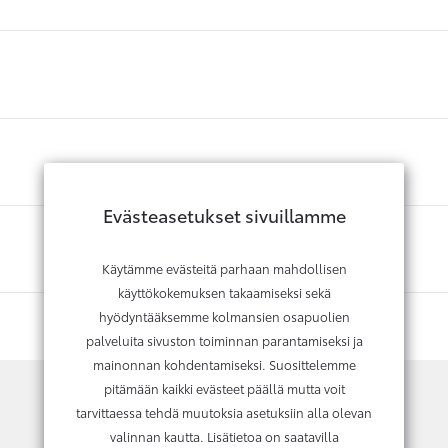
Evästeasetukset sivuillamme
Käytämme evästeitä parhaan mahdollisen
käyttökokemuksen takaamiseksi sekä
hyödyntääksemme kolmansien osapuolien
palveluita sivuston toiminnan parantamiseksi ja
mainonnan kohdentamiseksi. Suosittelemme
pitämään kaikki evästeet päällä mutta voit
tarvittaessa tehdä muutoksia asetuksiin alla olevan
Kysy lisätietoja tai vaihtotarjousta
valinnan kautta. Lisätietoa on saatavilla