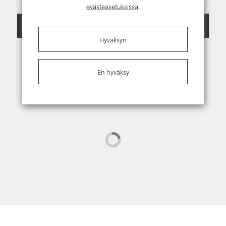
evästeasetuksissa
.
Ota yhteyttä
Myyjien yhteystiedot
Hyväksyn
En hyväksy
Loading...