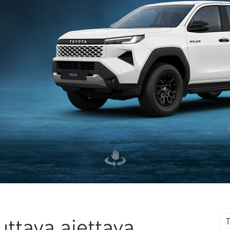
uttava ajettava
T