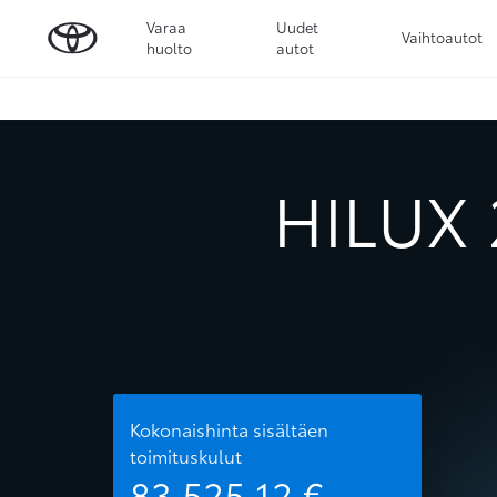
Varaa
Uudet
Vaihtoautot
huolto
autot
HILUX 
Kokonaishinta sisältäen
toimituskulut
83 525,12
€