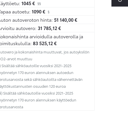
äyttöetu:
1045
€
§§
Vapaa autoetu:
1090
€
§
uton autoveroton hinta:
51 140,00
€
rvioitu autovero:
31 785,12
€
okonaishinta arvioidulla autoverolla ja
oimituskululla:
83 525,12
€
utovero ja kokonaishinta muuttuvat, jos autoyksilön
O2-arvot muuttuu
) Sisältää sähköautoille vuosiksi 2021-2025
yönnetyn 170 euron alennuksen autoedun
erotusarvosta sekä sähköautoilta vähennettävän
äyttökustannusten osuuden 120 euroa
§) Sisältää sähköautoille vuosiksi 2021-2025
yönnetyn 170 euron alennuksen käyttöedun
erotusarvosta