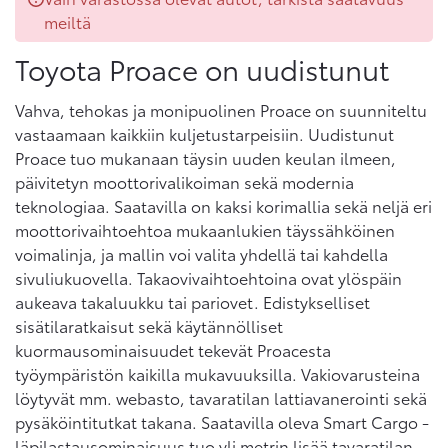
meiltä
Toyota Proace on uudistunut
Vahva, tehokas ja monipuolinen Proace on suunniteltu
vastaamaan kaikkiin kuljetustarpeisiin. Uudistunut
Proace tuo mukanaan täysin uuden keulan ilmeen,
päivitetyn moottorivalikoiman sekä modernia
teknologiaa. Saatavilla on kaksi korimallia sekä neljä eri
moottorivaihtoehtoa mukaanlukien täyssähköinen
voimalinja, ja mallin voi valita yhdellä tai kahdella
sivuliukuovella. Takaovivaihtoehtoina ovat ylöspäin
aukeava takaluukku tai pariovet. Edistykselliset
sisätilaratkaisut sekä käytännölliset
kuormausominaisuudet tekevät Proacesta
työympäristön kaikilla mukavuuksilla. Vakiovarusteina
löytyvät mm. webasto, tavaratilan lattiavanerointi sekä
pysäköintitutkat takana. Saatavilla oleva Smart Cargo -
läpilastausominaisuus tuo yli metrin lisää tavaratilan