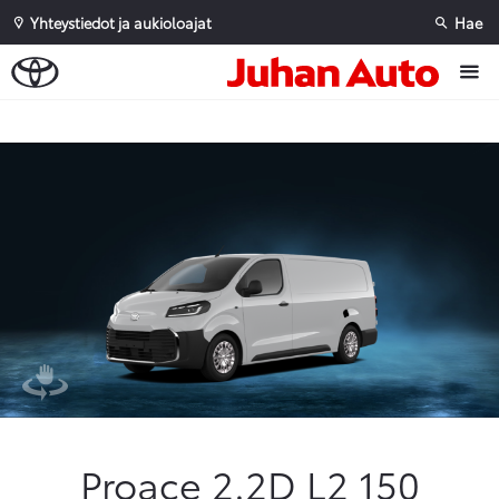
Yhteystiedot ja aukioloajat
Hae
Sivuhaku
Ok
Peruuta
Proace 2.2D L2 150