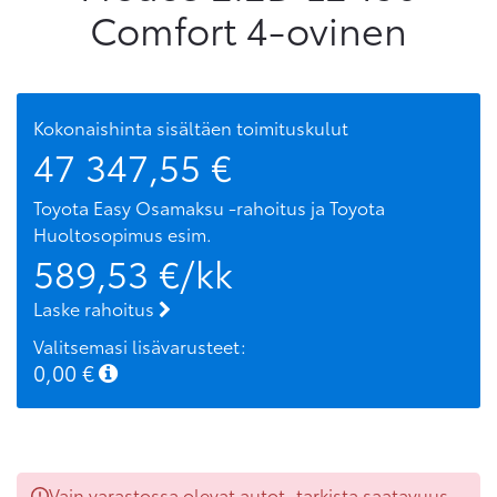
Comfort 4-ovinen
Kokonaishinta sisältäen toimituskulut
47 347,55
€
Toyota Easy Osamaksu -rahoitus ja Toyota
Huoltosopimus
esim.
589,53
€/kk
Laske rahoitus
Valitsemasi lisävarusteet:
0,00
€
Vain varastossa olevat autot, tarkista saatavuus