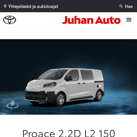
Yhteystiedot ja aukioloajat
Hae
Sivuhaku
Ok
Peruuta
Proace 2.2D L2 150