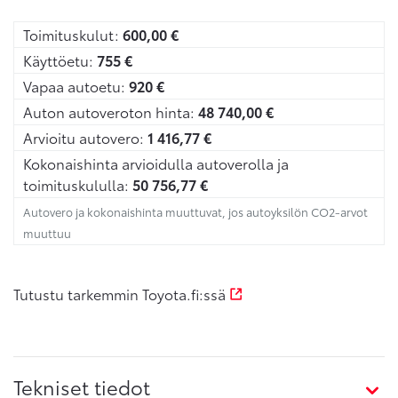
Toimituskulut:
600,00
€
Käyttöetu:
755
€
Vapaa autoetu:
920
€
Auton autoveroton hinta:
48 740,00
€
Arvioitu autovero:
1 416,77
€
Kokonaishinta arvioidulla autoverolla ja
toimituskululla:
50 756,77
€
Autovero ja kokonaishinta muuttuvat, jos autoyksilön CO2-arvot
muuttuu
Tutustu tarkemmin Toyota.fi:ssä
Tekniset tiedot