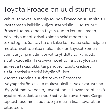
Toyota Proace on uudistunut
Vahva, tehokas ja monipuolinen Proace on suunniteltu
vastaamaan kaikkiin kuljetustarpeisiin. Uudistunut
Proace tuo mukanaan täysin uuden keulan ilmeen,
päivitetyn moottorivalikoiman sekä modernia
teknologiaa. Saatavilla on kaksi korimallia sekä neljä eri
moottorivaihtoehtoa mukaanlukien täyssähköinen
voimalinja, ja mallin voi valita yhdellä tai kahdella
sivuliukuovella. Takaovivaihtoehtoina ovat ylöspäin
aukeava takaluukku tai pariovet. Edistykselliset
sisätilaratkaisut sekä käytännölliset
kuormausominaisuudet tekevät Proacesta
työympäristön kaikilla mukavuuksilla. Vakiovarusteina
löytyvät mm. webasto, tavaratilan lattiavanerointi sekä
pysäköintitutkat takana. Saatavilla oleva Smart Cargo -
läpilastausominaisuus tuo yli metrin lisää tavaratilan
pituuteen.