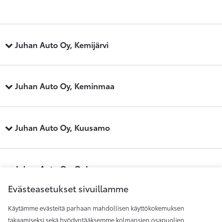
Juhan Auto Oy, Kemijärvi
Juhan Auto Oy, Keminmaa
Juhan Auto Oy, Kuusamo
Juhan Auto Oy, Oulu
Evästeasetukset sivuillamme
Käytämme evästeitä parhaan mahdollisen käyttökokemuksen
Juhan Auto Oy, Raahe
takaamiseksi sekä hyödyntääksemme kolmansien osapuolien