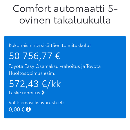
Comfort automaatti 5-
ovinen takaluukulla
Kokonaishinta sisältäen toimituskulut
50 756,77
€
Toyota Easy Osamaksu -rahoitus ja Toyota
Huoltosopimus
esim.
572,43
€/kk
Laske rahoitus
Valitsemasi lisävarusteet:
0,00
€