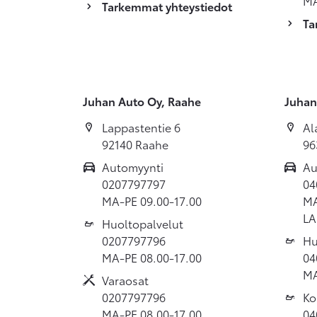
MA
Tarkemmat yhteystiedot
Ta
Juhan Auto Oy, Raahe
Juhan
Lappastentie 6
Al
92140 Raahe
96
Automyynti
Au
0207797797
04
MA-PE 09.00-17.00
MA
LA
Huoltopalvelut
0207797796
Hu
MA-PE 08.00-17.00
04
MA
Varaosat
0207797796
Ko
MA-PE 08.00-17.00
04