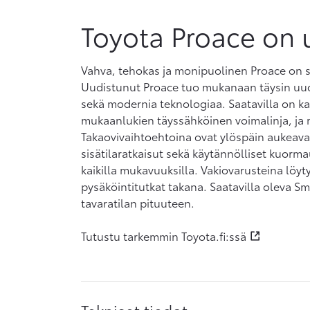
Toyota Proace on 
Vahva, tehokas ja monipuolinen Proace on su
Uudistunut Proace tuo mukanaan täysin uud
sekä modernia teknologiaa. Saatavilla on kak
mukaanlukien täyssähköinen voimalinja, ja ma
Takaovivaihtoehtoina ovat ylöspäin aukeava t
sisätilaratkaisut sekä käytännölliset kuor
kaikilla mukavuuksilla. Vakiovarusteina löyt
pysäköintitutkat takana. Saatavilla oleva Sm
tavaratilan pituuteen.
Tutustu tarkemmin Toyota.fi:ssä
Tekniset tiedot