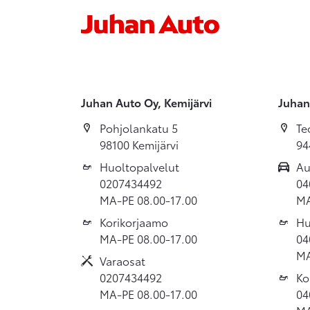
Juhan Auto Oy, Kemijärvi
Juhan
Pohjolankatu 5
Te
98100 Kemijärvi
94
Huoltopalvelut
Au
0207434492
04
MA-PE 08.00-17.00
MA
Korikorjaamo
Hu
MA-PE 08.00-17.00
04
MA
Varaosat
0207434492
Ko
MA-PE 08.00-17.00
04