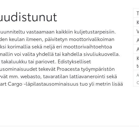
uudistunut
T
K
unniteltu vastaamaan kaikkiin kuljetustarpeisiin.
en keulan ilmeen, päivitetyn moottorivalikoiman
A
si korimallia sekä neljä eri moottorivaihtoehtoa
A
llin voi valita yhdellä tai kahdella sivuliukuovella.
K
akaluukku tai pariovet. Edistykselliset
t
mausominaisuudet tekevät Proacesta työympäristön
A
yvät mm. webasto, tavaratilan lattiavanerointi sekä
C
art Cargo -läpilastausominaisuus tuo yli metrin lisää