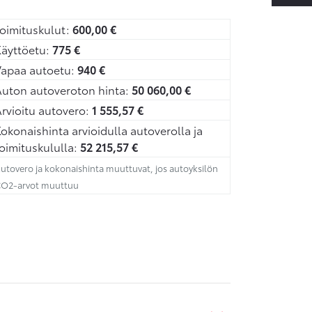
oimituskulut:
600,00
€
äyttöetu:
775
€
Vapaa autoetu:
940
€
uton autoveroton hinta:
50 060,00
€
rvioitu autovero:
1 555,57
€
okonaishinta arvioidulla autoverolla ja
oimituskululla:
52 215,57
€
utovero ja kokonaishinta muuttuvat, jos autoyksilön
O2-arvot muuttuu