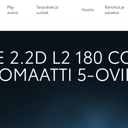
Myy
Tarjoukset ja
Rahoitus ja
Huolto
autosi
uutiset
palvelut
Sivuhaku
Ok
Peruuta
 2.2D L2 180 
OMAATTI 5-OV