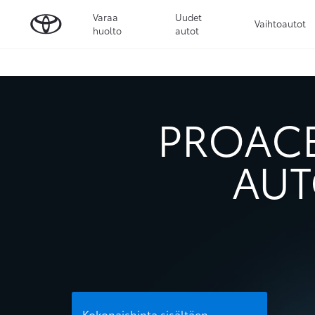
Varaa
Uudet
Vaihtoautot
huolto
autot
PROACE
AUT
Kokonaishinta sisältäen