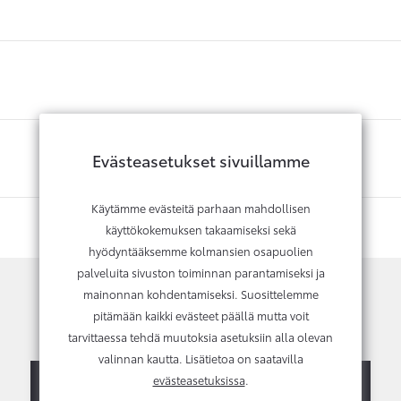
Evästeasetukset sivuillamme
Käytämme evästeitä parhaan mahdollisen
käyttökokemuksen takaamiseksi sekä
hyödyntääksemme kolmansien osapuolien
palveluita sivuston toiminnan parantamiseksi ja
mainonnan kohdentamiseksi. Suosittelemme
pitämään kaikki evästeet päällä mutta voit
Kysy lisätietoja tai vaihtotarjousta
tarvittaessa tehdä muutoksia asetuksiin alla olevan
valinnan kautta. Lisätietoa on saatavilla
Ota yhteyttä
Myyjien yhteystiedot
evästeasetuksissa
.