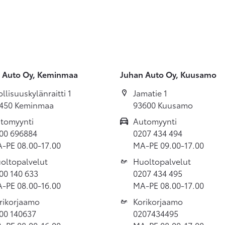
 Auto Oy, Keminmaa
Juhan Auto Oy, Kuusamo
ollisuuskylänraitti 1
Jamatie 1
450 Keminmaa
93600 Kuusamo
tomyynti
Automyynti
00 696884
0207 434 494
-PE 08.00-17.00
MA-PE 09.00-17.00
oltopalvelut
Huoltopalvelut
00 140 633
0207 434 495
-PE 08.00-16.00
MA-PE 08.00-17.00
rikorjaamo
Korikorjaamo
00 140637
0207434495