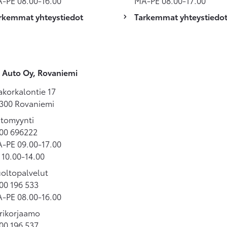
-PE 08.00-16.00
MA-PE 08.00-17.00
rkemmat yhteystiedot
Tarkemmat yhteystiedo
 Auto Oy, Rovaniemi
akorkalontie 17
300 Rovaniemi
tomyynti
00 696222
-PE 09.00-17.00
 10.00-14.00
oltopalvelut
00 196 533
-PE 08.00-16.00
rikorjaamo
00 196 537