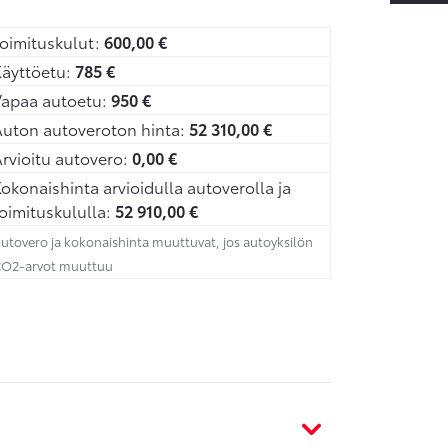
oimituskulut:
600,00
€
äyttöetu:
785
€
Vapaa autoetu:
950
€
uton autoveroton hinta:
52 310,00
€
rvioitu autovero:
0,00
€
okonaishinta arvioidulla autoverolla ja
oimituskululla:
52 910,00
€
utovero ja kokonaishinta muuttuvat, jos autoyksilön
O2-arvot muuttuu