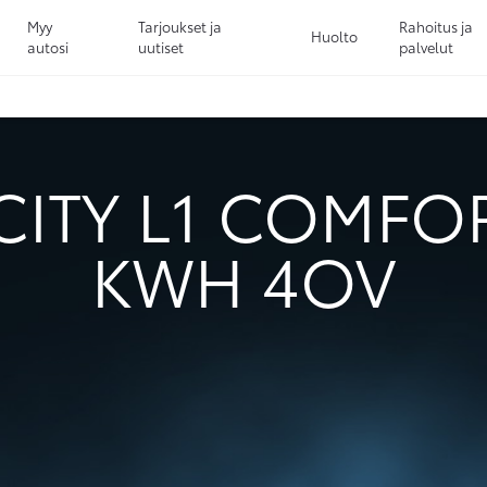
Myy
Tarjoukset ja
Rahoitus ja
Huolto
autosi
uutiset
palvelut
Sivuhaku
Ok
Peruuta
CITY L1 COMFOR
KWH 4OV