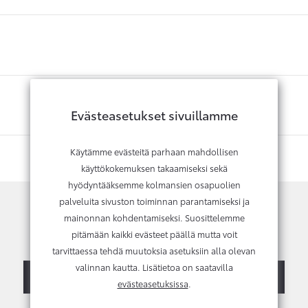
Evästeasetukset sivuillamme
Käytämme evästeitä parhaan mahdollisen
käyttökokemuksen takaamiseksi sekä
hyödyntääksemme kolmansien osapuolien
palveluita sivuston toiminnan parantamiseksi ja
mainonnan kohdentamiseksi. Suosittelemme
Kysy lisätietoja tai vaihtotarjousta
pitämään kaikki evästeet päällä mutta voit
tarvittaessa tehdä muutoksia asetuksiin alla olevan
valinnan kautta. Lisätietoa on saatavilla
Ota yhteyttä
Myyjien yhteystiedot
evästeasetuksissa
.