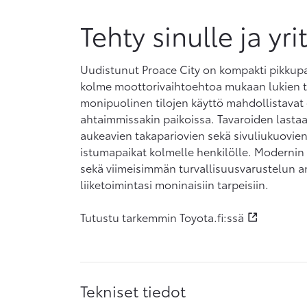
Tehty sinulle ja yri
Uudistunut Proace City on kompakti pikkupake
kolme moottorivaihtoehtoa mukaan lukien t
monipuolinen tilojen käyttö mahdollistavat 
ahtaimmissakin paikoissa. Tavaroiden lasta
aukeavien takapariovien sekä sivuliukuovien
istumapaikat kolmelle henkilölle. Modernin 
sekä viimeisimmän turvallisuusvarustelun an
liiketoimintasi moninaisiin tarpeisiin.
Tutustu tarkemmin Toyota.fi:ssä
Tekniset tiedot