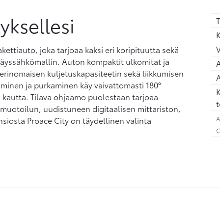
tyksellesi
T
K
ttiauto, joka tarjoaa kaksi eri koripituutta sekä
äyssähkömallin. Auton kompaktit ulkomitat ja
A
erinomaisen kuljetuskapasiteetin sekä liikkumisen
A
aminen ja purkaminen käy vaivattomasti 180°
K
 kautta. Tilava ohjaamo puolestaan tarjoaa
t
muotoilun, uudistuneen digitaalisen mittariston,
A
siosta Proace City on täydellinen valinta
C