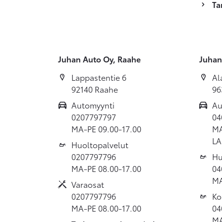
Ta
Juhan Auto Oy, Raahe
Juhan
Lappastentie 6
Al
92140 Raahe
96
Automyynti
Au
0207797797
04
MA-PE 09.00-17.00
MA
LA
Huoltopalvelut
0207797796
Hu
MA-PE 08.00-17.00
04
MA
Varaosat
0207797796
Ko
MA-PE 08.00-17.00
04
MA