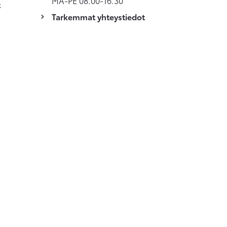
MA-PE 08.00-16.30
t
Tarkemmat yhteystiedot