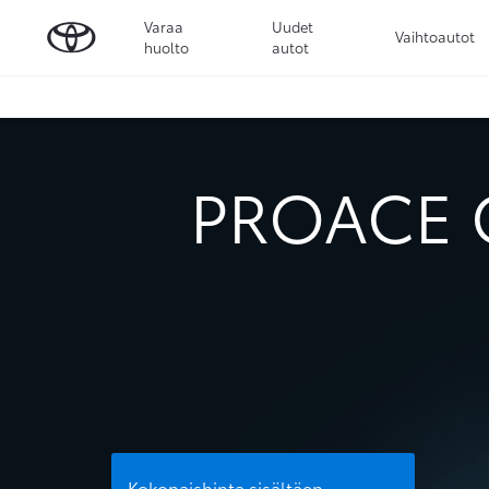
Varaa
Uudet
Vaihtoautot
huolto
autot
PROACE 
Kokonaishinta sisältäen