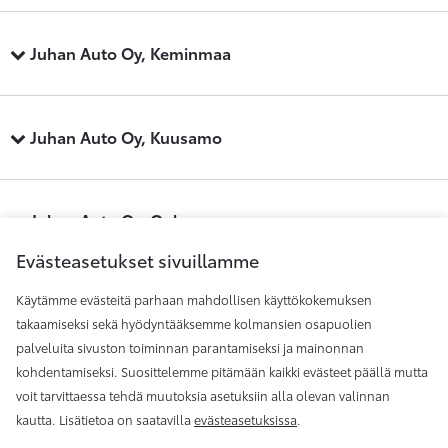
Juhan Auto Oy, Keminmaa
Juhan Auto Oy, Kuusamo
Juhan Auto Oy, Oulu
Evästeasetukset sivuillamme
Käytämme evästeitä parhaan mahdollisen käyttökokemuksen
Juhan Auto Oy, Raahe
takaamiseksi sekä hyödyntääksemme kolmansien osapuolien
palveluita sivuston toiminnan parantamiseksi ja mainonnan
kohdentamiseksi. Suosittelemme pitämään kaikki evästeet päällä mutta
Juhan Auto Oy, Rovaniemi
voit tarvittaessa tehdä muutoksia asetuksiin alla olevan valinnan
kautta. Lisätietoa on saatavilla
evästeasetuksissa
.