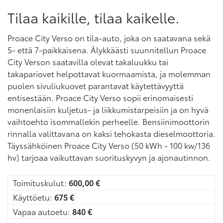
Tilaa kaikille, tilaa kaikelle.
Proace City Verso on tila-auto, joka on saatavana sekä
5- että 7-paikkaisena. Älykkäästi suunnitellun Proace
City Verson saatavilla olevat takaluukku tai
takapariovet helpottavat kuormaamista, ja molemman
puolen sivuliukuovet parantavat käytettävyyttä
entisestään. Proace City Verso sopii erinomaisesti
monenlaisiin kuljetus- ja liikkumistarpeisiin ja on hyvä
vaihtoehto isommallekin perheelle. Bensiinimoottorin
rinnalla valittavana on kaksi tehokasta dieselmoottoria.
Täyssähköinen Proace City Verso (50 kWh - 100 kw/136
hv) tarjoaa vaikuttavan suorituskyvyn ja ajonautinnon.
Toimituskulut:
600,00
€
Käyttöetu:
675
€
Vapaa autoetu:
840
€