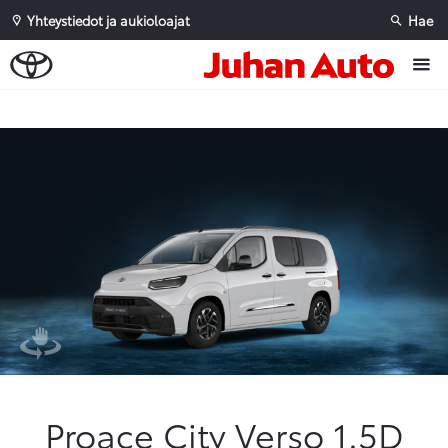
Yhteystiedot ja aukioloajat
Hae
Sivuhaku
Ok
Peruuta
Proace City Verso 1.5D