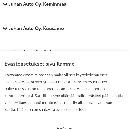
Juhan Auto Oy, Keminmaa
Juhan Auto Oy, Kuusamo
Juhan Auto Oy, Oulu
Evästeasetukset sivuillamme
Käytämme evästeitä parhaan mahdollisen käyttökokemuksen
Juhan Auto Oy, Raahe
takaamiseksi sekä hyödyntääksemme kolmansien osapuolien
palveluita sivuston toiminnan parantamiseksi ja mainonnan
kohdentamiseksi. Suosittelemme pitämään kaikki evästeet päällä mutta
Juhan Auto Oy, Rovaniemi
voit tarvittaessa tehdä muutoksia asetuksiin alla olevan valinnan
kautta. Lisätietoa on saatavilla
evästeasetuksissa
.
Hyväksyn