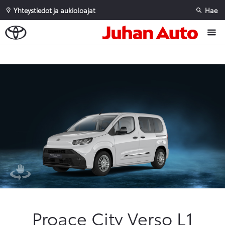
Yhteystiedot ja aukioloajat
Hae
Sivuhaku
Ok
Peruuta
Proace City Verso L1