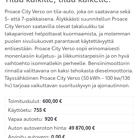
Proace City Verso on tila-auto, joka on saatavana sekä
5- että 7-paikkaisena. Älykkäästi suunnitellun Proace
City Verson saatavilla olevat takaluukku tai
takapariovet helpottavat kuormaamista, ja molemman
puolen sivuliukuovet parantavat käytettävyyttä
entisestään. Proace City Verso sopii erinomaisesti
monenlaisiin kuljetus- ja liikkumistarpeisiin ja on hyvä
vaihtoehto isommallekin perheelle. Bensiinimoottorin
rinnalla valittavana on kaksi tehokasta dieselmoottoria.
Täyssähköinen Proace City Verso (50 kWh - 100 kw/136
hv) tarjoaa vaikuttavan suorituskyvyn ja ajonautinnon.
Toimituskulut:
600,00
€
Käyttöetu:
755
€
Vapaa autoetu:
920
€
Auton autoveroton hinta:
49 870,00
€
Arvioitu autovero:
0,00
€