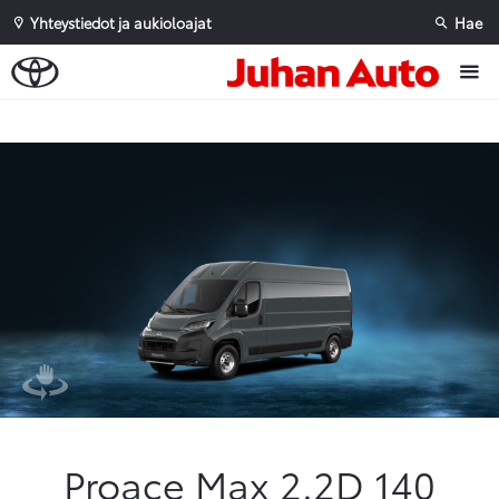
Yhteystiedot ja aukioloajat
Hae
Sivuhaku
Ok
Peruuta
Proace Max 2.2D 140