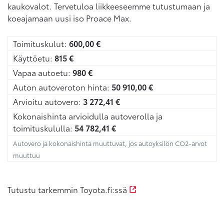
kaukovalot. Tervetuloa liikkeeseemme tutustumaan ja
koeajamaan uusi iso Proace Max.
Toimituskulut:
600,00
€
Käyttöetu:
815
€
Vapaa autoetu:
980
€
Auton autoveroton hinta:
50 910,00
€
Arvioitu autovero:
3 272,41
€
Kokonaishinta arvioidulla autoverolla ja
toimituskululla:
54 782,41
€
Autovero ja kokonaishinta muuttuvat, jos autoyksilön CO2-arvot
muuttuu
Tutustu tarkemmin Toyota.fi:ssä