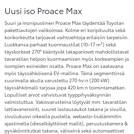
Uusi iso Proace Max
Suuri ja monipuolinen Proace Max täydentää Toyotan
pakettiautojen valikoimaa. Kolme eri koripituutta sekä
korikorkeutta tarjoavat vaihtoehtoja erilaisiin tarpeisiin.
Luokkansa parhaat kuormaustilat (10–17 m³) sekä
täyskorkeat 270° kääntyvät takapariovet mahdollistavat
tavaratilan helpon kuormaamisen myös korkeampien ja
isompien esineiden osalta. Proace Max on saatavana
myös täyssähköisenä EV-mallina. Tämä segmenttinsä
suurimalla akulla varustettu 270 hv:n (200 kW)
täyssähkömalli tarjoaa jopa 420 km:n toimintamatkan.
Lopulliset arvot vahvistuvat tyyppihyväksynnän
valmistuttua. Vakiovarusteina löytyvät mm. tavaratilan
lattiavanerointi, suuret lastausaukot takana ja sivuilla,
sivuliukuovi oikealla puolella, webasto-lisälämmitin
ajastimella (dieselkäyttöiset mallit), peruutuskamera &
pysäköintitutkat takana, väliseinä sekä automaattiset