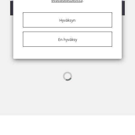
Ota yhteyttä
Myyjien yhteystiedot
Hyväksyn
En hyväksy
Loading...