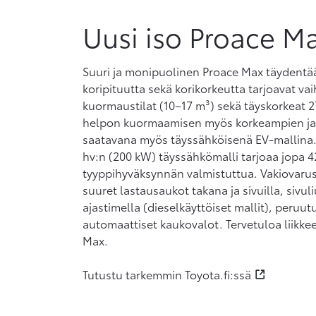
Uusi iso Proace M
Suuri ja monipuolinen Proace Max täydentää
koripituutta sekä korikorkeutta tarjoavat vai
kuormaustilat (10–17 m³) sekä täyskorkeat 2
helpon kuormaamisen myös korkeampien ja 
saatavana myös täyssähköisenä EV-mallina.
hv:n (200 kW) täyssähkömalli tarjoaa jopa 4
tyyppihyväksynnän valmistuttua. Vakiovarust
suuret lastausaukot takana ja sivuilla, sivu
ajastimella (dieselkäyttöiset mallit), peruu
automaattiset kaukovalot. Tervetuloa liik
Max.
Tutustu tarkemmin Toyota.fi:ssä