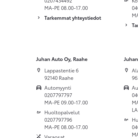
0207434492
Ko
MA-PE 08.00-17.00
04
MA
Tarkemmat yhteystiedot
Ta
Juhan Auto Oy, Raahe
Juhan
Lappastentie 6
Al
92140 Raahe
96
Automyynti
Au
0207797797
04
MA-PE 09.00-17.00
MA
LA
Huoltopalvelut
0207797796
Hu
MA-PE 08.00-17.00
04
MA
Varaosat