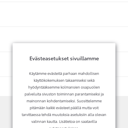
Evästeasetukset sivuillamme
Käytämme evästeitä parhaan mahdollisen
käyttökokemuksen takaamiseksi sekä
hyödyntääksemme kolmansien osapuolien
palveluita sivuston toiminnan parantamiseksi ja
mainonnan kohdentamiseksi. Suosittelemme
pitämään kaikki evästeet päällä mutta voit
tarvittaessa tehdä muutoksia asetuksiin alla olevan
Kysy lisätietoja tai vaihtotarjousta
valinnan kautta. Lisätietoa on saatavilla
evästeasetuksissa
.