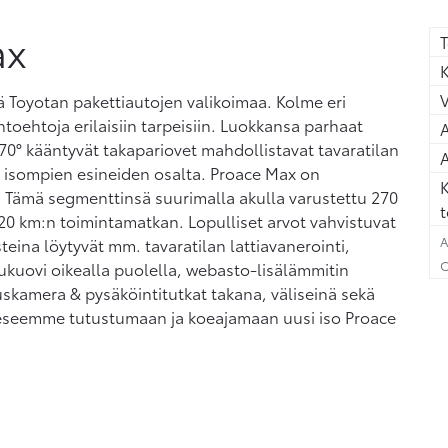
ax
T
K
 Toyotan pakettiautojen valikoimaa. Kolme eri
htoehtoja erilaisiin tarpeisiin. Luokkansa parhaat
A
70° kääntyvät takapariovet mahdollistavat tavaratilan
A
isompien esineiden osalta. Proace Max on
K
 Tämä segmenttinsä suurimalla akulla varustettu 270
t
20 km:n toimintamatkan. Lopulliset arvot vahvistuvat
A
eina löytyvät mm. tavaratilan lattiavanerointi,
C
liukuovi oikealla puolella, webasto-lisälämmitin
tuskamera & pysäköintitutkat takana, väliseinä sekä
keeseemme tutustumaan ja koeajamaan uusi iso Proace