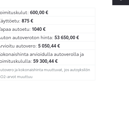
oimituskulut:
600,00
€
äyttöetu:
875
€
Vapaa autoetu:
1040
€
uton autoveroton hinta:
53 650,00
€
rvioitu autovero:
5 050,44
€
okonaishinta arvioidulla autoverolla ja
oimituskululla:
59 300,44
€
utovero ja kokonaishinta muuttuvat, jos autoyksilön
O2-arvot muuttuu