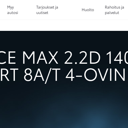
Myy
Tarjoukset ja
Rahoitus ja
Huolto
autosi
uutiset
palvelut
Sivuhaku
Ok
Peruuta
E MAX 2.2D 14
T 8A/T 4-OVIN