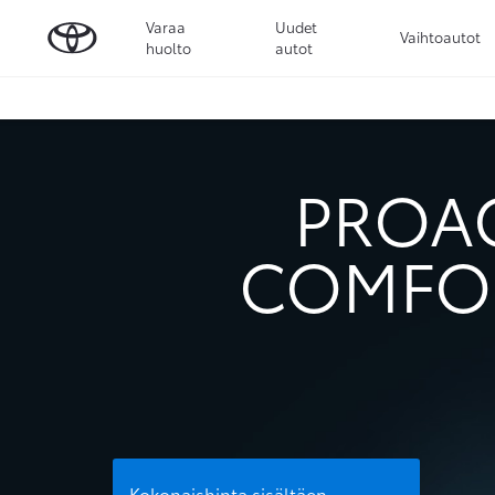
Varaa
Uudet
Vaihtoautot
huolto
autot
PROAC
COMFOR
Kokonaishinta sisältäen