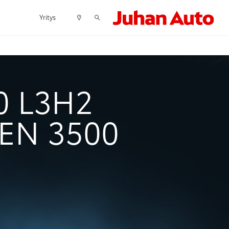
Yritys
0 L3H2
EN 3500