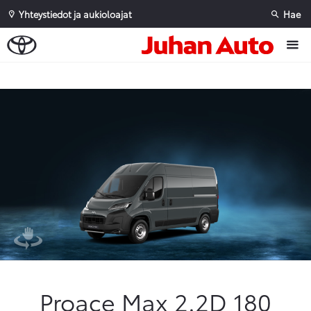
Yhteystiedot ja aukioloajat
Hae
Sivuhaku
Ok
Peruuta
Proace Max 2.2D 180