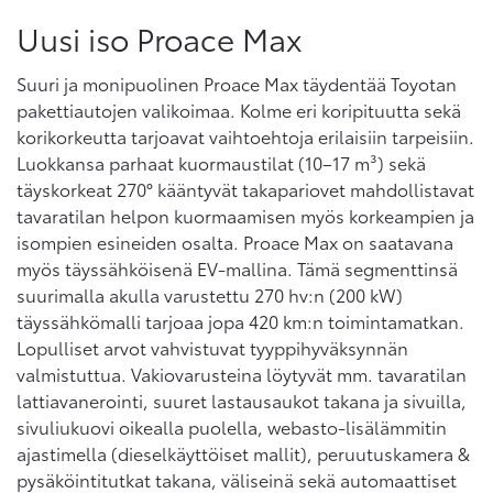
Uusi iso Proace Max
Suuri ja monipuolinen Proace Max täydentää Toyotan
pakettiautojen valikoimaa. Kolme eri koripituutta sekä
korikorkeutta tarjoavat vaihtoehtoja erilaisiin tarpeisiin.
Luokkansa parhaat kuormaustilat (10–17 m³) sekä
täyskorkeat 270° kääntyvät takapariovet mahdollistavat
tavaratilan helpon kuormaamisen myös korkeampien ja
isompien esineiden osalta. Proace Max on saatavana
myös täyssähköisenä EV-mallina. Tämä segmenttinsä
suurimalla akulla varustettu 270 hv:n (200 kW)
täyssähkömalli tarjoaa jopa 420 km:n toimintamatkan.
Lopulliset arvot vahvistuvat tyyppihyväksynnän
valmistuttua. Vakiovarusteina löytyvät mm. tavaratilan
lattiavanerointi, suuret lastausaukot takana ja sivuilla,
sivuliukuovi oikealla puolella, webasto-lisälämmitin
ajastimella (dieselkäyttöiset mallit), peruutuskamera &
pysäköintitutkat takana, väliseinä sekä automaattiset