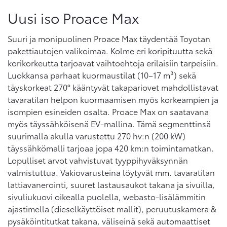
Uusi iso Proace Max
Suuri ja monipuolinen Proace Max täydentää Toyotan
pakettiautojen valikoimaa. Kolme eri koripituutta sekä
korikorkeutta tarjoavat vaihtoehtoja erilaisiin tarpeisiin.
Luokkansa parhaat kuormaustilat (10–17 m³) sekä
täyskorkeat 270° kääntyvät takapariovet mahdollistavat
tavaratilan helpon kuormaamisen myös korkeampien ja
isompien esineiden osalta. Proace Max on saatavana
myös täyssähköisenä EV-mallina. Tämä segmenttinsä
suurimalla akulla varustettu 270 hv:n (200 kW)
täyssähkömalli tarjoaa jopa 420 km:n toimintamatkan.
Lopulliset arvot vahvistuvat tyyppihyväksynnän
valmistuttua. Vakiovarusteina löytyvät mm. tavaratilan
lattiavanerointi, suuret lastausaukot takana ja sivuilla,
sivuliukuovi oikealla puolella, webasto-lisälämmitin
ajastimella (dieselkäyttöiset mallit), peruutuskamera &
pysäköintitutkat takana, väliseinä sekä automaattiset