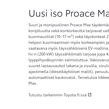
Uusi iso Proace M
Suuri ja monipuolinen Proace Max täydentää
koripituutta sekä korikorkeutta tarjoavat vai
kuormaustilat (10–17 m³) sekä täyskorkeat 2
helpon kuormaamisen myös korkeampien ja 
saatavana myös täyssähköisenä EV-mallina.
hv:n (200 kW) täyssähkömalli tarjoaa jopa 4
tyyppihyväksynnän valmistuttua. Vakiovarust
suuret lastausaukot takana ja sivuilla, sivu
ajastimella (dieselkäyttöiset mallit), peruu
automaattiset kaukovalot. Tervetuloa liik
Max.
Tutustu tarkemmin Toyota.fi:ssä