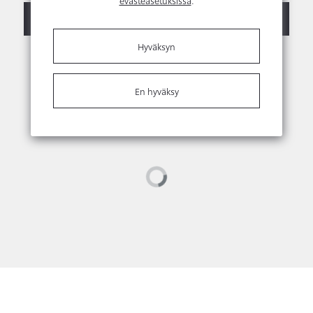
Ota yhteyttä
Myyjien yhteystiedot
Hyväksyn
En hyväksy
Loading...