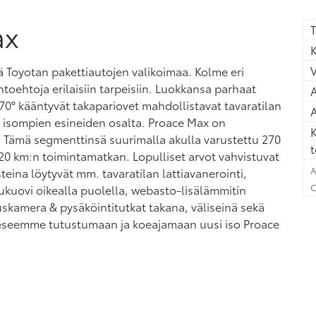
ax
T
K
 Toyotan pakettiautojen valikoimaa. Kolme eri
htoehtoja erilaisiin tarpeisiin. Luokkansa parhaat
A
70° kääntyvät takapariovet mahdollistavat tavaratilan
A
isompien esineiden osalta. Proace Max on
K
 Tämä segmenttinsä suurimalla akulla varustettu 270
t
20 km:n toimintamatkan. Lopulliset arvot vahvistuvat
A
eina löytyvät mm. tavaratilan lattiavanerointi,
C
liukuovi oikealla puolella, webasto-lisälämmitin
tuskamera & pysäköintitutkat takana, väliseinä sekä
keeseemme tutustumaan ja koeajamaan uusi iso Proace