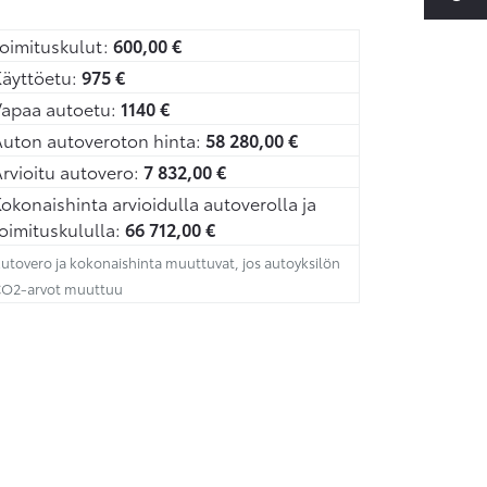
oimituskulut:
600,00
€
äyttöetu:
975
€
Vapaa autoetu:
1140
€
uton autoveroton hinta:
58 280,00
€
rvioitu autovero:
7 832,00
€
okonaishinta arvioidulla autoverolla ja
oimituskululla:
66 712,00
€
utovero ja kokonaishinta muuttuvat, jos autoyksilön
O2-arvot muuttuu