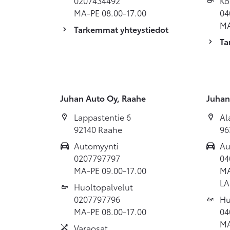
0207434492
Ko
MA-PE 08.00-17.00
04
MA
Tarkemmat yhteystiedot
Ta
Juhan Auto Oy, Raahe
Juhan
Lappastentie 6
Al
92140 Raahe
96
Automyynti
Au
0207797797
04
MA-PE 09.00-17.00
MA
LA
Huoltopalvelut
0207797796
Hu
MA-PE 08.00-17.00
04
MA
Varaosat