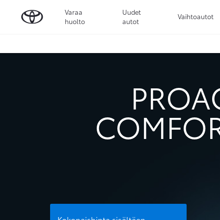
Varaa
Uudet
Vaihtoautot
huolto
autot
PROAC
COMFORT
Kokonaishinta sisältäen