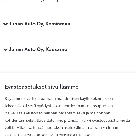
Juhan Auto Oy, Keminmaa
Juhan Auto Oy, Kuusamo
Juhan Auto Oy, Oulu
Evästeasetukset sivuillamme
Käytämme evästeitä parhaan mahdollisen käyttökokemuksen
Juhan Auto Oy, Raahe
takaamiseksi sekä hyödyntääksemme kolmansien osapuolien
palveluita sivuston toiminnan parantamiseksi ja mainonnan
kohdentamiseksi. Suosittelemme pitämään kaikki evästeet päällä mutta
Juhan Auto Oy, Rovaniemi
voit tarvittaessa tehdä muutoksia asetuksiin alla olevan valinnan
kautta. Lisätietoa on saatavilla
evästeasetuksissa
.