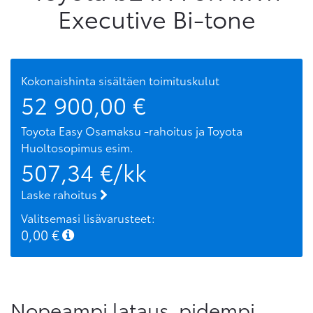
Executive Bi-tone
Kokonaishinta sisältäen toimituskulut
52 900,00
€
Toyota Easy Osamaksu -rahoitus ja Toyota
Huoltosopimus
esim.
507,34
€/kk
Laske rahoitus
Valitsemasi lisävarusteet:
0,00
€
Nopeampi lataus, pidempi