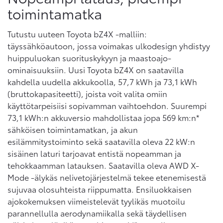
toimintamatka
Tutustu uuteen Toyota bZ4X -malliin:
täyssähköautoon, jossa voimakas ulkodesign yhdistyy
huippuluokan suorituskykyyn ja maastoajo-
ominaisuuksiin. Uusi Toyota bZ4X on saatavilla
kahdella uudella akkukoolla, 57,7 kWh ja 73,1 kWh
(bruttokapasiteetti), joista voit valita omiin
käyttötarpeisiisi sopivamman vaihtoehdon. Suurempi
73,1 kWh:n akkuversio mahdollistaa jopa 569 km:n*
sähköisen toimintamatkan, ja akun
esilämmitystoiminto sekä saatavilla oleva 22 kW:n
sisäinen laturi tarjoavat entistä nopeamman ja
tehokkaamman latauksen. Saatavilla oleva AWD X-
Mode -älykäs nelivetojärjestelmä tekee etenemisestä
sujuvaa olosuhteista riippumatta. Ensiluokkaisen
ajokokemuksen viimeistelevät tyylikäs muotoilu
parannellulla aerodynamiikalla sekä täydellisen