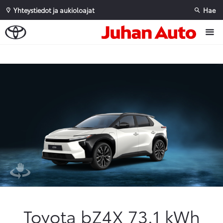
Yhteystiedot ja aukioloajat
Hae
Sivuhaku
Ok
Peruuta
Toyota bZ4X 73.1 kWh