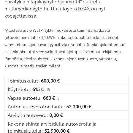
päivityksen läpikäynyt ohjaamo 14" suurella
multimedianäytöllä. Uusi Toyota bZ4X on nyt
koeajettavissa.
*Alustava arvio WLTP-syklin mukaisesta toimintamatkasta
(etuvetoinen malli 73,1 kWh:n akulla), lopulliset tekniset tiedot
vahvistetaan ajoneuvon tyyppihyväksynnällä. Sähköajokantamaan
ja sähkönkulutukseen vaikuttavat ajotapa sekä muut tekijät mm.
lämpötila, tieolosuhteet, liikenne, ajoneuvon kunto, varustelu,
kuorma ja matkustajien määrä.
Toimituskulut:
600,00
€
Käyttöetu:
615
€
§§
Vapaa autoetu:
660
€
§
Auton autoveroton hinta:
52 300,00
€
Arvioitu autovero:
0,00
€
Kokonaishinta arvioidulla autoverolla ja
toimituskululla:
52 900,00
€