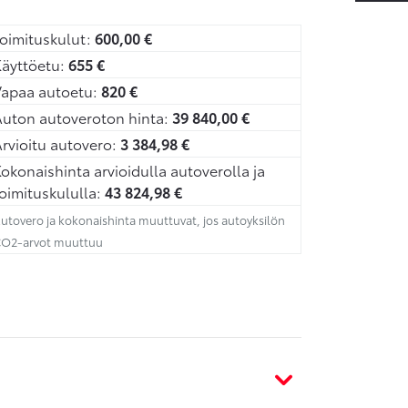
oimituskulut:
600,00
€
äyttöetu:
655
€
Vapaa autoetu:
820
€
uton autoveroton hinta:
39 840,00
€
rvioitu autovero:
3 384,98
€
okonaishinta arvioidulla autoverolla ja
oimituskululla:
43 824,98
€
utovero ja kokonaishinta muuttuvat, jos autoyksilön
O2-arvot muuttuu