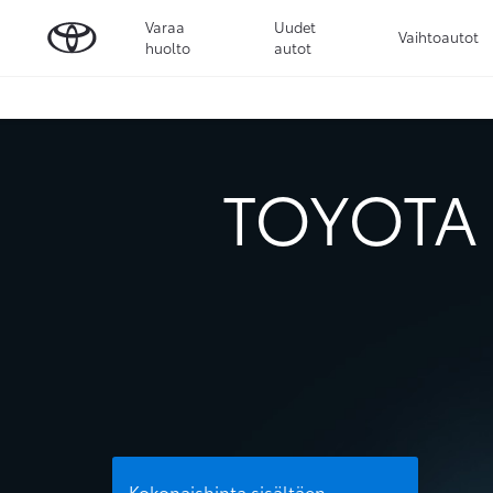
Varaa
Uudet
Vaihtoautot
huolto
autot
TOYOTA 
Kokonaishinta sisältäen