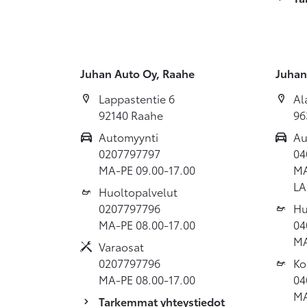
Juhan Auto Oy, Raahe
Juhan
Lappastentie 6
Al
92140 Raahe
96
Automyynti
Au
0207797797
04
MA-PE 09.00-17.00
MA
LA
Huoltopalvelut
0207797796
Hu
MA-PE 08.00-17.00
04
MA
Varaosat
0207797796
Ko
MA-PE 08.00-17.00
04
MA
Tarkemmat yhteystiedot