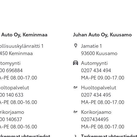
 Auto Oy, Keminmaa
Juhan Auto Oy, Kuusamo
ollisuuskylänraitti 1
Jamatie 1
450 Keminmaa
93600 Kuusamo
tomyynti
Automyynti
00 696884
0207 434 494
-PE 08.00-17.00
MA-PE 09.00-17.00
oltopalvelut
Huoltopalvelut
00 140 633
0207 434 495
-PE 08.00-16.00
MA-PE 08.00-17.00
rikorjaamo
Korikorjaamo
00 140637
0207434495
-PE 08.00-16.00
MA-PE 08.00-17.00
rkemmat yhteystiedot
Tarkemmat yhteystiedo