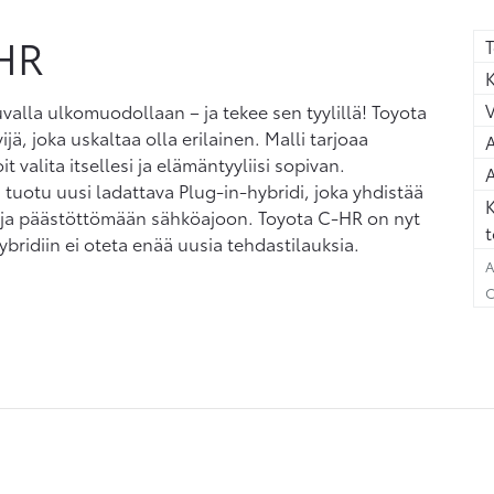
HR
T
K
uvalla ulkomuodollaan – ja tekee sen tyylillä! Toyota
ä, joka uskaltaa olla erilainen. Malli tarjoaa
A
t valita itsellesi ja elämäntyyliisi sopivan.
A
n tuotu uusi ladattava Plug-in-hybridi, joka yhdistää
K
n ja päästöttömään sähköajoon. Toyota C-HR on nyt
t
bridiin ei oteta enää uusia tehdastilauksia.
A
C