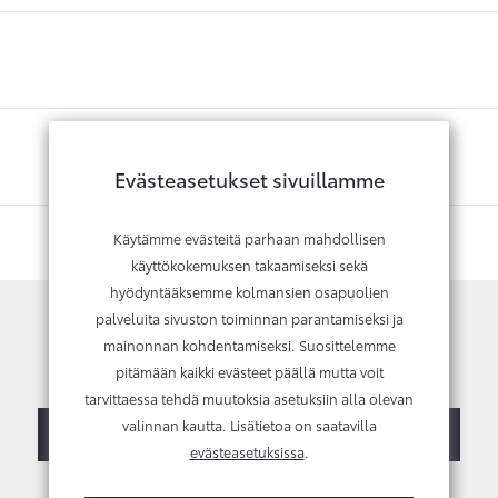
Evästeasetukset sivuillamme
Käytämme evästeitä parhaan mahdollisen
käyttökokemuksen takaamiseksi sekä
hyödyntääksemme kolmansien osapuolien
palveluita sivuston toiminnan parantamiseksi ja
mainonnan kohdentamiseksi. Suosittelemme
Kysy lisätietoja tai vaihtotarjousta
pitämään kaikki evästeet päällä mutta voit
tarvittaessa tehdä muutoksia asetuksiin alla olevan
valinnan kautta. Lisätietoa on saatavilla
Ota yhteyttä
Myyjien yhteystiedot
evästeasetuksissa
.