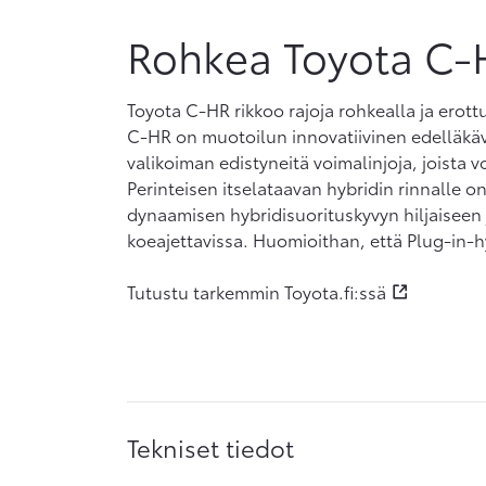
Rohkea Toyota C-
Toyota C-HR rikkoo rajoja rohkealla ja erott
C-HR on muotoilun innovatiivinen edelläkävij
valikoiman edistyneitä voimalinjoja, joista voi
Perinteisen itselataavan hybridin rinnalle o
dynaamisen hybridisuorituskyvyn hiljaisee
koeajettavissa. Huomioithan, että Plug-in-hy
Tutustu tarkemmin Toyota.fi:ssä
Tekniset tiedot