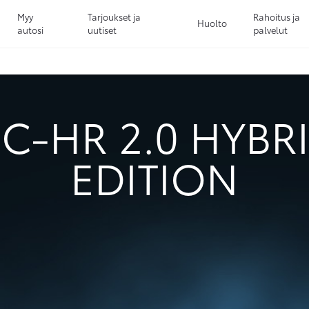
Myy
Tarjoukset ja
Rahoitus ja
Huolto
autosi
uutiset
palvelut
Sivuhaku
Ok
Peruuta
C-HR 2.0 HYBR
EDITION