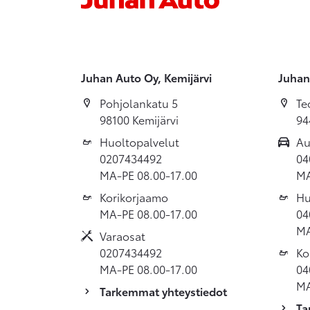
Juhan Auto Oy, Kemijärvi
Juhan
Pohjolankatu 5
Te
98100 Kemijärvi
94
Huoltopalvelut
Au
0207434492
04
MA-PE 08.00-17.00
MA
Korikorjaamo
Hu
MA-PE 08.00-17.00
04
MA
Varaosat
0207434492
Ko
MA-PE 08.00-17.00
04
MA
Tarkemmat yhteystiedot
Ta