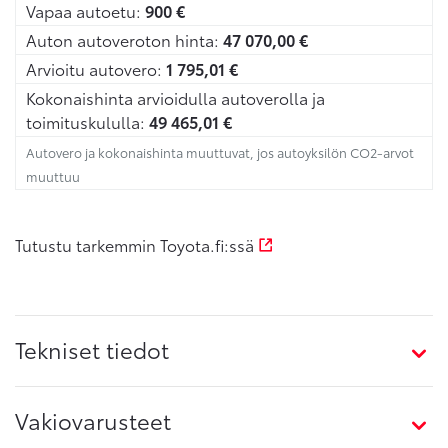
Vapaa autoetu:
900
€
Auton autoveroton hinta:
47 070,00
€
Arvioitu autovero:
1 795,01
€
Kokonaishinta arvioidulla autoverolla ja
toimituskululla:
49 465,01
€
Autovero ja kokonaishinta muuttuvat, jos autoyksilön CO2-arvot
muuttuu
Tutustu tarkemmin Toyota.fi:ssä
Tekniset tiedot
Vakiovarusteet