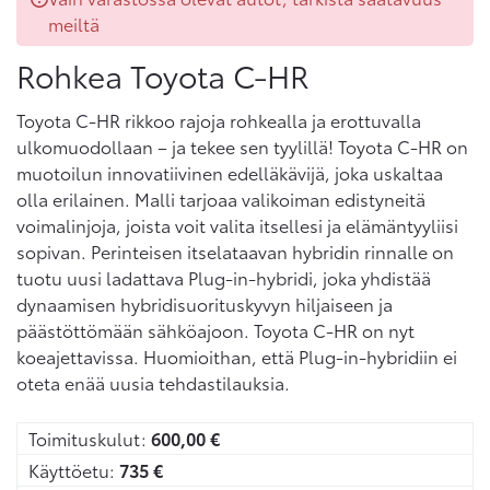
meiltä
Rohkea Toyota C-HR
Toyota C-HR rikkoo rajoja rohkealla ja erottuvalla
ulkomuodollaan – ja tekee sen tyylillä! Toyota C-HR on
muotoilun innovatiivinen edelläkävijä, joka uskaltaa
olla erilainen. Malli tarjoaa valikoiman edistyneitä
voimalinjoja, joista voit valita itsellesi ja elämäntyyliisi
sopivan. Perinteisen itselataavan hybridin rinnalle on
tuotu uusi ladattava Plug-in-hybridi, joka yhdistää
dynaamisen hybridisuorituskyvyn hiljaiseen ja
päästöttömään sähköajoon. Toyota C-HR on nyt
koeajettavissa. Huomioithan, että Plug-in-hybridiin ei
oteta enää uusia tehdastilauksia.
Toimituskulut:
600,00
€
Käyttöetu:
735
€