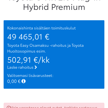
Hybrid Premium
Kokonaishinta sisältäen toimituskulut
49 465,01
€
Toyota Easy Osamaksu -rahoitus ja Toyota
Huoltosopimus
esim.
502,91
€/kk
Laske rahoitus
Valitsemasi lisävarusteet:
0,00
€
Vain varastossa olevat autot, tarkista saatavuus