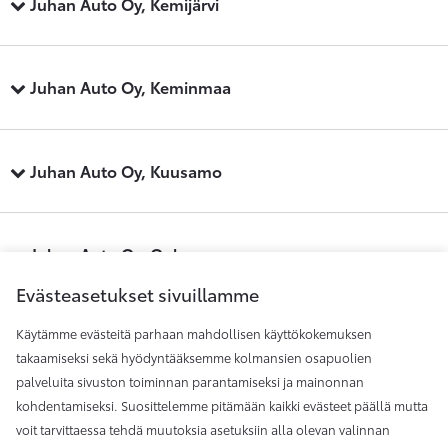
Juhan Auto Oy, Kemijärvi
Juhan Auto Oy, Keminmaa
Juhan Auto Oy, Kuusamo
Juhan Auto Oy, Oulu
Evästeasetukset sivuillamme
Käytämme evästeitä parhaan mahdollisen käyttökokemuksen
Juhan Auto Oy, Raahe
takaamiseksi sekä hyödyntääksemme kolmansien osapuolien
palveluita sivuston toiminnan parantamiseksi ja mainonnan
kohdentamiseksi. Suosittelemme pitämään kaikki evästeet päällä mutta
Juhan Auto Oy, Rovaniemi
voit tarvittaessa tehdä muutoksia asetuksiin alla olevan valinnan