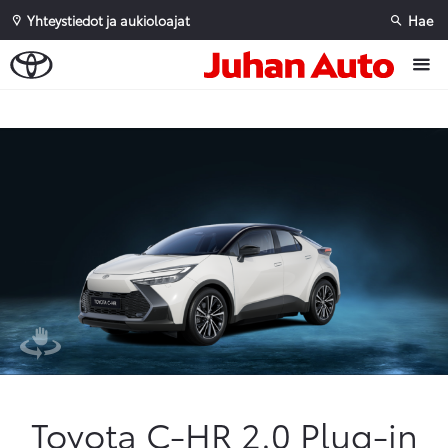
Yhteystiedot ja aukioloajat
Hae
Sivuhaku
Ok
Peruuta
Toyota C-HR 2.0 Plug-in