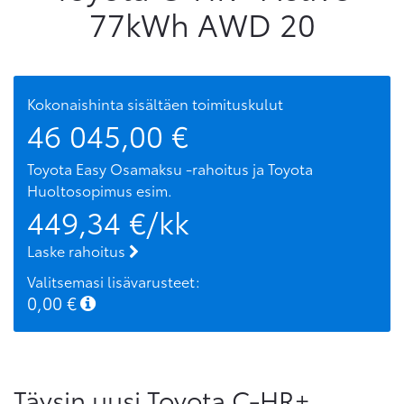
77kWh AWD 20
Kokonaishinta sisältäen toimituskulut
46 045,00
€
Toyota Easy Osamaksu -rahoitus ja Toyota
Huoltosopimus
esim.
449,34
€/kk
Laske rahoitus
Valitsemasi lisävarusteet:
0,00
€
Täysin uusi Toyota C-HR+