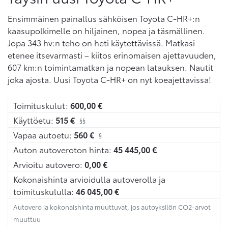
Ensimmäinen painallus sähköisen Toyota C-HR+:n
kaasupolkimelle on hiljainen, nopea ja täsmällinen.
Jopa 343 hv:n teho on heti käytettävissä. Matkasi
etenee itsevarmasti – kiitos erinomaisen ajettavuuden,
607 km:n toimintamatkan ja nopean latauksen. Nautit
joka ajosta. Uusi Toyota C-HR+ on nyt koeajettavissa!
Toimituskulut:
600,00
€
Käyttöetu:
515
€
§§
Vapaa autoetu:
560
€
§
Auton autoveroton hinta:
45 445,00
€
Arvioitu autovero:
0,00
€
Kokonaishinta arvioidulla autoverolla ja
toimituskululla:
46 045,00
€
Autovero ja kokonaishinta muuttuvat, jos autoyksilön CO2-arvot
muuttuu