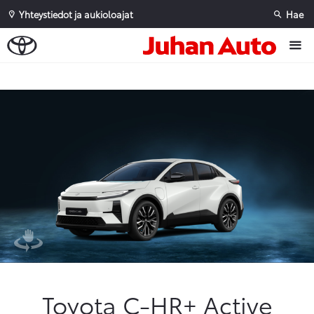
Yhteystiedot ja aukioloajat
Hae
Sivuhaku
Ok
Peruuta
Toyota C-HR+ Active