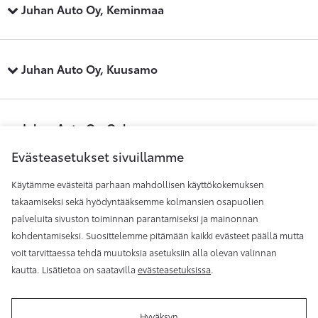
Juhan Auto Oy, Keminmaa
Juhan Auto Oy, Kuusamo
Juhan Auto Oy, Oulu
Evästeasetukset sivuillamme
Käytämme evästeitä parhaan mahdollisen käyttökokemuksen
Juhan Auto Oy, Raahe
takaamiseksi sekä hyödyntääksemme kolmansien osapuolien
palveluita sivuston toiminnan parantamiseksi ja mainonnan
kohdentamiseksi. Suosittelemme pitämään kaikki evästeet päällä mutta
Juhan Auto Oy, Rovaniemi
voit tarvittaessa tehdä muutoksia asetuksiin alla olevan valinnan
kautta. Lisätietoa on saatavilla
evästeasetuksissa
.
Hyväksyn