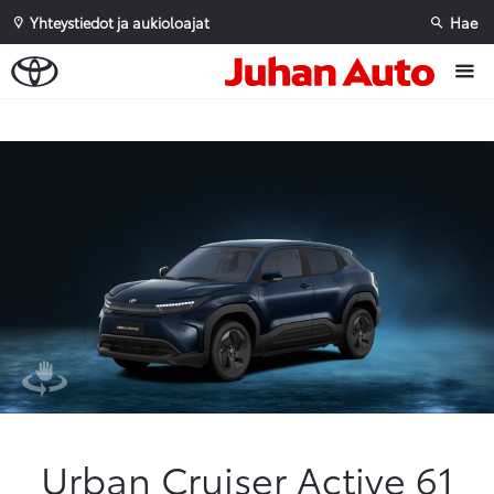
Yhteystiedot ja aukioloajat
Hae
Sivuhaku
Ok
Peruuta
Urban Cruiser Active 61