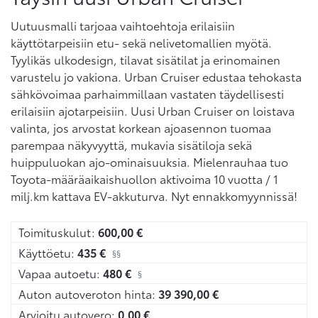
Uutuusmalli tarjoaa vaihtoehtoja erilaisiin
käyttötarpeisiin etu- sekä nelivetomallien myötä.
Tyylikäs ulkodesign, tilavat sisätilat ja erinomainen
varustelu jo vakiona. Urban Cruiser edustaa tehokasta
sähkövoimaa parhaimmillaan vastaten täydellisesti
erilaisiin ajotarpeisiin. Uusi Urban Cruiser on loistava
valinta, jos arvostat korkean ajoasennon tuomaa
parempaa näkyvyyttä, mukavia sisätiloja sekä
huippuluokan ajo-ominaisuuksia. Mielenrauhaa tuo
Toyota-määräaikaishuollon aktivoima 10 vuotta / 1
milj.km kattava EV-akkuturva. Nyt ennakkomyynnissä!
Toimituskulut:
600,00
€
Käyttöetu:
435
€
§§
Vapaa autoetu:
480
€
§
Auton autoveroton hinta:
39 390,00
€
Arvioitu autovero:
0,00
€