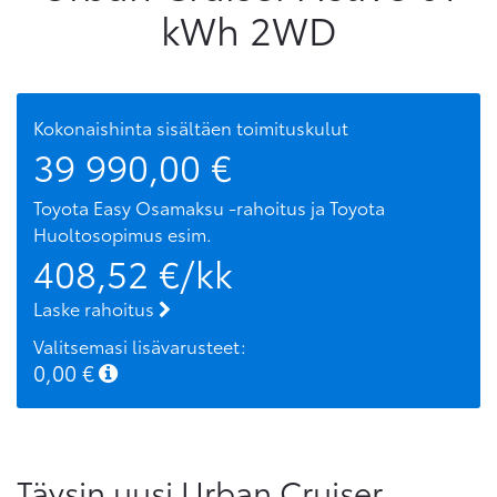
kWh 2WD
Kokonaishinta sisältäen toimituskulut
39 990,00
€
Toyota Easy Osamaksu -rahoitus ja Toyota
Huoltosopimus
esim.
408,52
€/kk
Laske rahoitus
Valitsemasi lisävarusteet:
0,00
€
Täysin uusi Urban Cruiser