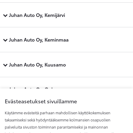
Juhan Auto Oy, Kemijärvi
Juhan Auto Oy, Keminmaa
Juhan Auto Oy, Kuusamo
Juhan Auto Oy, Oulu
Evästeasetukset sivuillamme
Käytämme evästeitä parhaan mahdollisen käyttökokemuksen
Juhan Auto Oy, Raahe
takaamiseksi sekä hyödyntääksemme kolmansien osapuolien
palveluita sivuston toiminnan parantamiseksi ja mainonnan