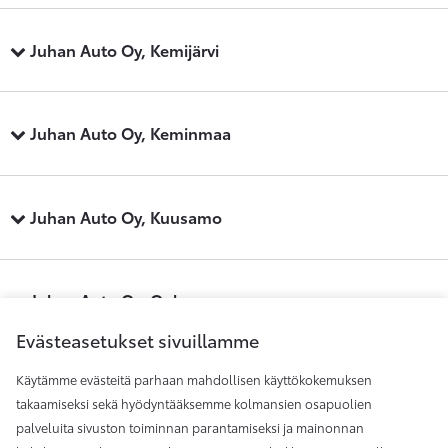
Juhan Auto Oy, Kemijärvi
Juhan Auto Oy, Keminmaa
Juhan Auto Oy, Kuusamo
Juhan Auto Oy, Oulu
Evästeasetukset sivuillamme
Käytämme evästeitä parhaan mahdollisen käyttökokemuksen
Juhan Auto Oy, Raahe
takaamiseksi sekä hyödyntääksemme kolmansien osapuolien
palveluita sivuston toiminnan parantamiseksi ja mainonnan