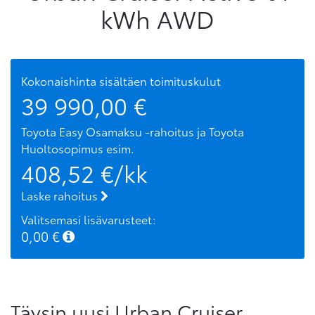
kWh AWD
Kokonaishinta sisältäen toimituskulut
39 990,00
€
Toyota Easy Osamaksu -rahoitus ja Toyota
Huoltosopimus
esim.
408,52
€/kk
Laske rahoitus
Valitsemasi lisävarusteet:
0,00
€
Täysin uusi Urban Cruiser