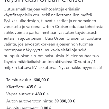
Uutuusmalli tarjoaa vaihtoehtoja erilaisiin
käyttötarpeisiin etu- sekä nelivetomallien myötä.
Tyylikäs ulkodesign, tilavat sisätilat ja erinomainen
varustelu jo vakiona. Urban Cruiser edustaa tehokasta
sähkövoimaa parhaimmillaan vastaten täydellisesti
erilaisiin ajotarpeisiin. Uusi Urban Cruiser on loistava
valinta, jos arvostat korkean ajoasennon tuomaa
parempaa näkyvyyttä, mukavia sisätiloja sekä
huippuluokan ajo-ominaisuuksia. Mielenrauhaa tuo
Toyota-määräaikaishuollon aktivoima 10 vuotta / 1
milj.km kattava EV-akkuturva. Nyt ennakkomyynnissä!
Toimituskulut:
600,00
€
Käyttöetu:
435
€
§§
Vapaa autoetu:
480
€
§
Auton autoveroton hinta:
39 390,00
€
Arvioitu autovero:
0,00
€