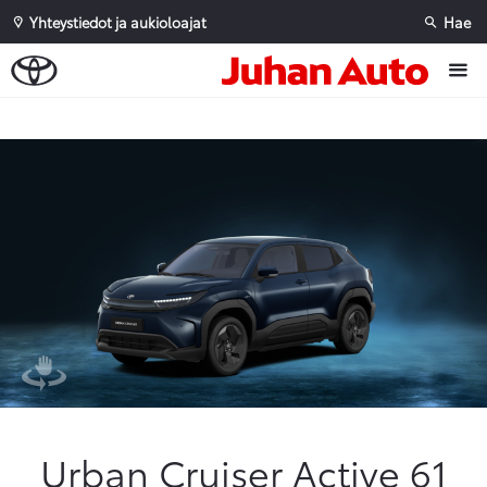
Yhteystiedot ja aukioloajat
Hae
Sivuhaku
Ok
Peruuta
Urban Cruiser Active 61