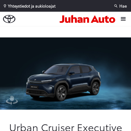
Yhteystiedot ja aukioloajat
Hae
Sivuhaku
Ok
Peruuta
Urban Cruiser Executive