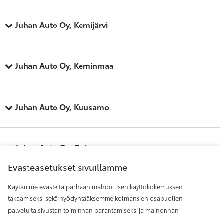
Juhan Auto Oy, Kemijärvi
Juhan Auto Oy, Keminmaa
Juhan Auto Oy, Kuusamo
Juhan Auto Oy, Oulu
Evästeasetukset sivuillamme
Käytämme evästeitä parhaan mahdollisen käyttökokemuksen
Juhan Auto Oy, Raahe
takaamiseksi sekä hyödyntääksemme kolmansien osapuolien
palveluita sivuston toiminnan parantamiseksi ja mainonnan