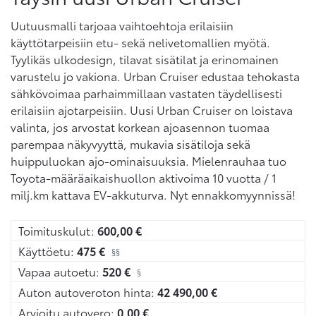
Uutuusmalli tarjoaa vaihtoehtoja erilaisiin
käyttötarpeisiin etu- sekä nelivetomallien myötä.
Tyylikäs ulkodesign, tilavat sisätilat ja erinomainen
varustelu jo vakiona. Urban Cruiser edustaa tehokasta
sähkövoimaa parhaimmillaan vastaten täydellisesti
erilaisiin ajotarpeisiin. Uusi Urban Cruiser on loistava
valinta, jos arvostat korkean ajoasennon tuomaa
parempaa näkyvyyttä, mukavia sisätiloja sekä
huippuluokan ajo-ominaisuuksia. Mielenrauhaa tuo
Toyota-määräaikaishuollon aktivoima 10 vuotta / 1
milj.km kattava EV-akkuturva. Nyt ennakkomyynnissä!
Toimituskulut:
600,00
€
Käyttöetu:
475
€
§§
Vapaa autoetu:
520
€
§
Auton autoveroton hinta:
42 490,00
€
Arvioitu autovero:
0,00
€