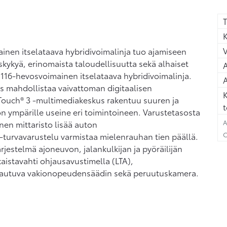
T
K
ainen itselataava hybridivoimalinja tuo ajamiseen
skykyä, erinomaista taloudellisuutta sekä alhaiset
A
n 116-hevosvoimainen itselataava hybridivoimalinja.
A
is mahdollistaa vaivattoman digitaalisen
K
Touch® 3 -multimediakeskus rakentuu suuren ja
t
n ympärille useine eri toimintoineen. Varustetasosta
A
linen mittaristo lisää auton
C
-turvavarustelu varmistaa mielenrauhan tien päällä.
rjestelmä ajoneuvon, jalankulkijan ja pyöräilijän
aistavahti ohjausavustimella (LTA),
ukautuva vakionopeudensäädin sekä peruutuskamera.