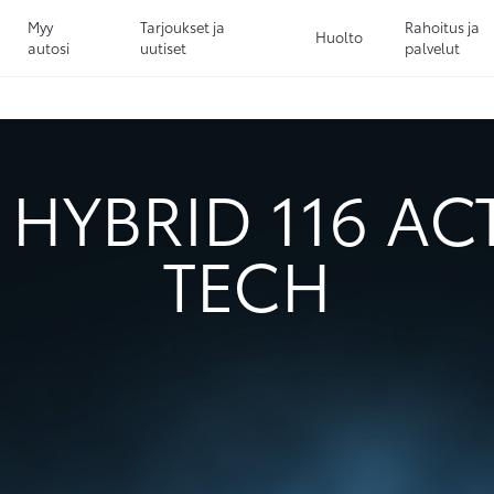
Myy
Tarjoukset ja
Rahoitus ja
Huolto
autosi
uutiset
palvelut
Sivuhaku
Ok
Peruuta
5 HYBRID 116 AC
TECH