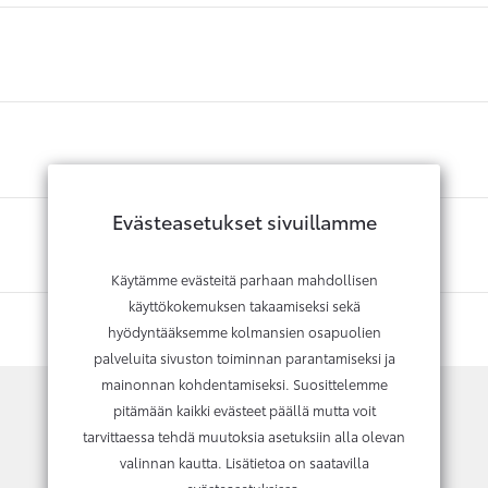
Evästeasetukset sivuillamme
Käytämme evästeitä parhaan mahdollisen
käyttökokemuksen takaamiseksi sekä
hyödyntääksemme kolmansien osapuolien
palveluita sivuston toiminnan parantamiseksi ja
mainonnan kohdentamiseksi. Suosittelemme
pitämään kaikki evästeet päällä mutta voit
tarvittaessa tehdä muutoksia asetuksiin alla olevan
Kysy lisätietoja tai vaihtotarjousta
valinnan kautta. Lisätietoa on saatavilla
evästeasetuksissa
.