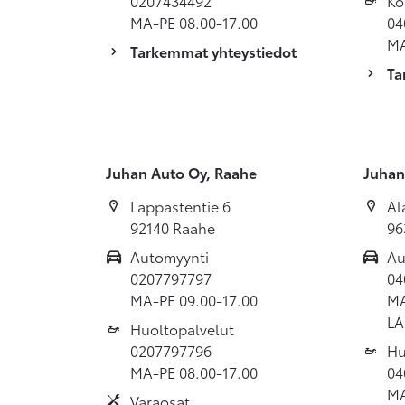
0207434492
Ko
MA-PE 08.00-17.00
04
MA
Tarkemmat yhteystiedot
Ta
Juhan Auto Oy, Raahe
Juhan
Lappastentie 6
Al
92140 Raahe
96
Automyynti
Au
0207797797
04
MA-PE 09.00-17.00
MA
LA
Huoltopalvelut
0207797796
Hu
MA-PE 08.00-17.00
04
MA
Varaosat