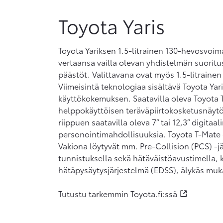
Toyota Yaris
Toyota Yariksen 1.5-litrainen 130-hevosvoim
vertaansa vailla olevan yhdistelmän suoritu
päästöt. Valittavana ovat myös 1.5-litraine
Viimeisintä teknologiaa sisältävä Toyota Yar
käyttökokemuksen. Saatavilla oleva Toyota 
helppokäyttöisen teräväpiirtokosketusnäytö
riippuen saatavilla oleva 7” tai 12,3” digitaa
personointimahdollisuuksia. Toyota T-Mate 
Vakiona löytyvät mm. Pre-Collision (PCS) -jä
tunnistuksella sekä hätäväistöavustimella, k
hätäpysäytysjärjestelmä (EDSS), älykäs m
Tutustu tarkemmin Toyota.fi:ssä