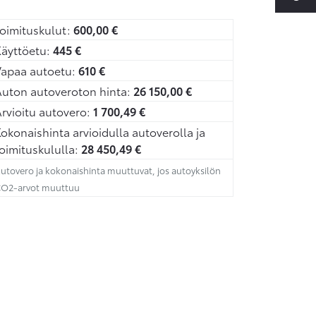
oimituskulut:
600,00
€
äyttöetu:
445
€
Vapaa autoetu:
610
€
uton autoveroton hinta:
26 150,00
€
rvioitu autovero:
1 700,49
€
okonaishinta arvioidulla autoverolla ja
oimituskululla:
28 450,49
€
utovero ja kokonaishinta muuttuvat, jos autoyksilön
O2-arvot muuttuu