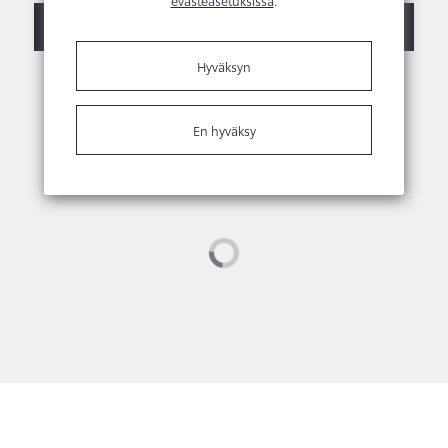
Ota yhteyttä
Myyjien yhteystiedot
Hyväksyn
En hyväksy
Loading...