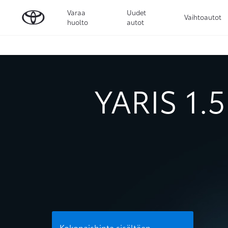
Varaa
Uudet
Vaihtoautot
huolto
autot
YARIS 1.
Kokonaishinta sisältäen