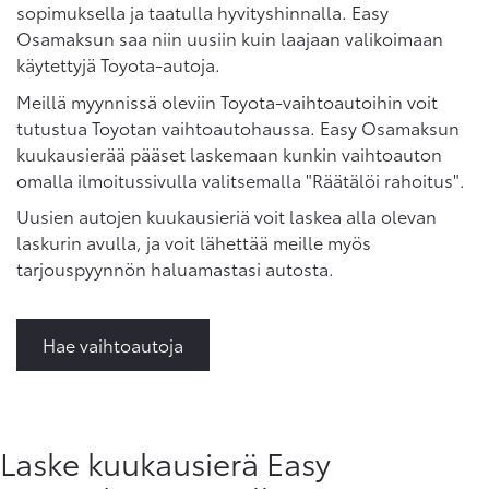
sopimuksella ja taatulla hyvityshinnalla. Easy
Osamaksun saa niin uusiin kuin laajaan valikoimaan
käytettyjä Toyota-autoja.
Meillä myynnissä oleviin Toyota-vaihtoautoihin voit
tutustua Toyotan vaihtoautohaussa. Easy Osamaksun
kuukausierää pääset laskemaan kunkin vaihtoauton
omalla ilmoitussivulla valitsemalla "Räätälöi rahoitus".
Uusien autojen kuukausieriä voit laskea alla olevan
laskurin avulla, ja voit lähettää meille myös
tarjouspyynnön haluamastasi autosta.
Hae vaihtoautoja
Laske kuukausierä Easy