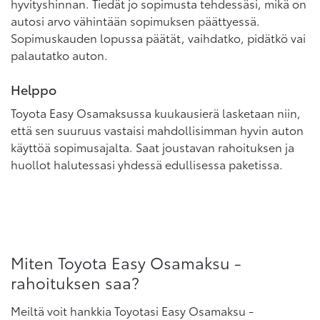
hyvityshinnan. Tiedät jo sopimusta tehdessäsi, mikä on
autosi arvo vähintään sopimuksen päättyessä.
Sopimuskauden lopussa päätät, vaihdatko, pidätkö vai
palautatko auton.
Helppo
Toyota Easy Osamaksussa kuukausierä lasketaan niin,
että sen suuruus vastaisi mahdollisimman hyvin auton
käyttöä sopimusajalta. Saat joustavan rahoituksen ja
huollot halutessasi yhdessä edullisessa paketissa.
Miten Toyota Easy Osamaksu -
rahoituksen saa?
Meiltä voit hankkia Toyotasi Easy Osamaksu -