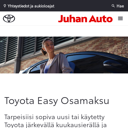
Yhteystiedot ja aukioloajat
Hae
Sivuhaku
Ok
Peruuta
Toyota Easy Osamaksu
Tarpeisiisi sopiva uusi tai käytetty
Toyota järkevällä kuukausierällä ja