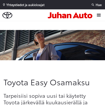
Yhteystiedot ja aukioloajat
Hae
Sivuhaku
Ok
Peruuta
Toyota Easy Osamaksu
Tarpeisiisi sopiva uusi tai käytetty
Toyota järkevällä kuukausierällä ja