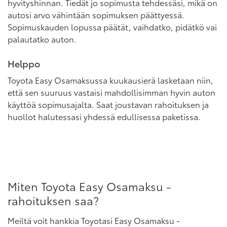
hyvityshinnan. Tiedät jo sopimusta tehdessäsi, mikä on
autosi arvo vähintään sopimuksen päättyessä.
Sopimuskauden lopussa päätät, vaihdatko, pidätkö vai
palautatko auton.
Helppo
Toyota Easy Osamaksussa kuukausierä lasketaan niin,
että sen suuruus vastaisi mahdollisimman hyvin auton
käyttöä sopimusajalta. Saat joustavan rahoituksen ja
huollot halutessasi yhdessä edullisessa paketissa.
Miten Toyota Easy Osamaksu -
rahoituksen saa?
Meiltä voit hankkia Toyotasi Easy Osamaksu -