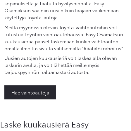
sopimuksella ja taatulla hyvityshinnalla. Easy
Osamaksun saa niin uusiin kuin laajaan valikoimaan
käytettyjä Toyota-autoja.
Meillä myynnissä oleviin Toyota-vaihtoautoihin voit
tutustua Toyotan vaihtoautohaussa. Easy Osamaksun
kuukausierää pääset laskemaan kunkin vaihtoauton
omalla ilmoitussivulla valitsemalla "Räätälöi rahoitus".
Uusien autojen kuukausieriä voit laskea alla olevan
laskurin avulla, ja voit lähettää meille myös
tarjouspyynnön haluamastasi autosta.
Hae vaihtoautoja
Laske kuukausierä Easy