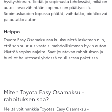
hyvityshinnan. Tiedät jo sopimusta tehdessäsi, mikä on
autosi arvo vähintään sopimuksen päättyessä.
Sopimuskauden lopussa päätät, vaihdatko, pidätkö vai
palautatko auton.
Helppo
Toyota Easy Osamaksussa kuukausierä lasketaan niin,
että sen suuruus vastaisi mahdollisimman hyvin auton
käyttöä sopimusajalta. Saat joustavan rahoituksen ja
huollot halutessasi yhdessä edullisessa paketissa.
Miten Toyota Easy Osamaksu -
rahoituksen saa?
Meiltä voit hankkia Toyotasi Easy Osamaksu -