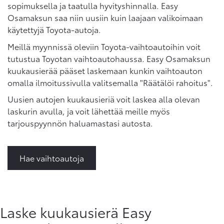
sopimuksella ja taatulla hyvityshinnalla. Easy
Osamaksun saa niin uusiin kuin laajaan valikoimaan
käytettyjä Toyota-autoja.
Meillä myynnissä oleviin Toyota-vaihtoautoihin voit
tutustua Toyotan vaihtoautohaussa. Easy Osamaksun
kuukausierää pääset laskemaan kunkin vaihtoauton
omalla ilmoitussivulla valitsemalla "Räätälöi rahoitus".
Uusien autojen kuukausieriä voit laskea alla olevan
laskurin avulla, ja voit lähettää meille myös
tarjouspyynnön haluamastasi autosta.
Hae vaihtoautoja
Laske kuukausierä Easy