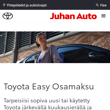
Yhteystiedot ja aukioloajat
Hae
Sivuhaku
Ok
Peruuta
Toyota Easy Osamaksu
Tarpeisiisi sopiva uusi tai käytetty
Toyota järkevällä kuukausierällä ja