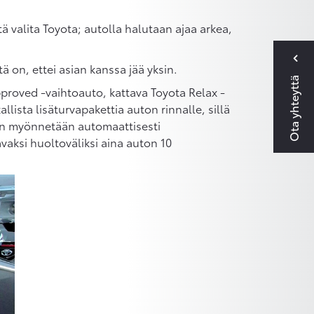
ä valita Toyota; autolla halutaan ajaa arkea,
ntä on, ettei asian kanssa jää yksin.
Ota yhteyttä
proved -vaihtoauto, kattava Toyota Relax -
llista lisäturvapakettia auton rinnalle, sillä
aan myönnetään automaattisesti
vaksi huoltoväliksi aina auton 10