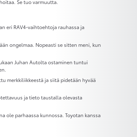
 hoitaa. Se tuo varmuutta.
an eri RAV4-vaihtoehtoja rauhassa ja
mitään ongelmaa. Nopeasti se sitten meni, kun
 mukaan Juhan Autolta ostaminen tuntui
en.
u merkkiliikkeestä ja siitä pidetään hyvää
tettavuus ja tieto taustalla olevasta
t aina ole parhaassa kunnossa. Toyotan kanssa