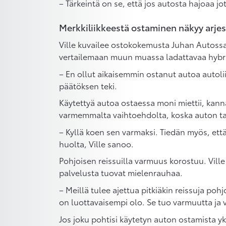
– Tärkeintä on se, että jos autosta hajoaa jo
Merkkiliikkeestä ostaminen näkyy arje
Ville kuvailee ostokokemusta Juhan Autossa
vertailemaan muun muassa ladattavaa hybrid
– En ollut aikaisemmin ostanut autoa autolii
päätöksen teki.
Käytettyä autoa ostaessa moni miettii, kann
varmemmalta vaihtoehdolta, koska auton ta
– Kyllä koen sen varmaksi. Tiedän myös, että
huolta, Ville sanoo.
Pohjoisen reissuilla varmuus korostuu. Ville 
palvelusta tuovat mielenrauhaa.
– Meillä tulee ajettua pitkiäkin reissuja poh
on luottavaisempi olo. Se tuo varmuutta ja 
Jos joku pohtisi käytetyn auton ostamista yks