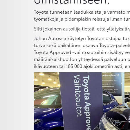
Toyota tunnetaan laadukkaista ja varmatoimis
työmatkoja ja pidempiäkin reissuja ilman tu
Silti jokainen autoilija tietää, että yllätyksi
Juhan Autossa käytetyn Toyotan ostajaa tuk
turva sekä paikallinen osaava Toyota-palvelu 
Toyota Approved -vaihtoautoihin sisältyy v
määräaikaishuollon yhteydessä palveluun oik
ikävuoteen tai 185 000 ajokilometriin asti, 