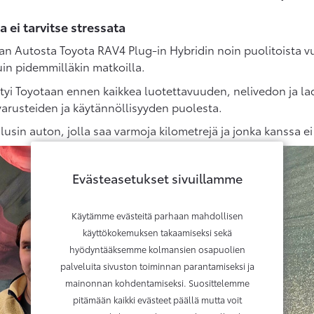
a ei tarvitse stressata
an Autosta Toyota RAV4 Plug-in Hybridin noin puolitoista vu
kuin pidemmilläkin matkoilla.
tyi Toyotaan ennen kaikkea luotettavuuden, nelivedon ja la
 varusteiden ja käytännöllisyyden puolesta.
sin auton, jolla saa varmoja kilometrejä ja jonka kanssa ei t
Evästeasetukset sivuillamme
Käytämme evästeitä parhaan mahdollisen
käyttökokemuksen takaamiseksi sekä
hyödyntääksemme kolmansien osapuolien
palveluita sivuston toiminnan parantamiseksi ja
mainonnan kohdentamiseksi. Suosittelemme
pitämään kaikki evästeet päällä mutta voit