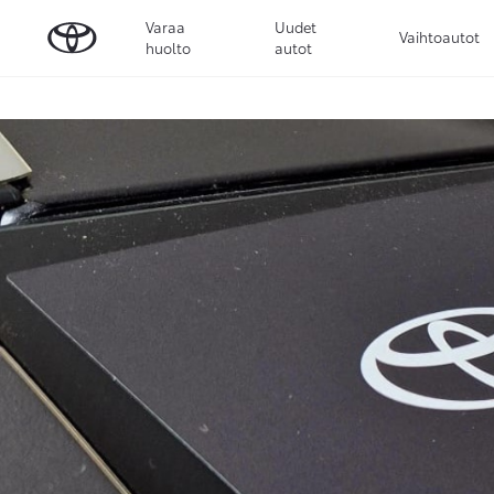
Varaa
Uudet
Vaihtoautot
huolto
autot