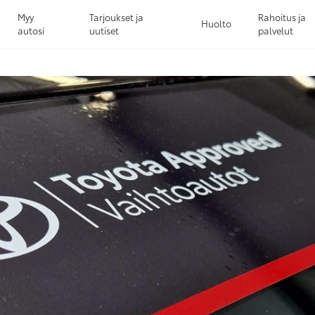
Myy
Tarjoukset ja
Rahoitus ja
Huolto
autosi
uutiset
palvelut
Sivuhaku
Ok
Peruuta