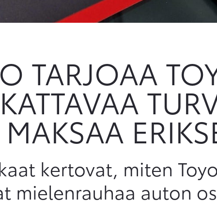
O TARJOAA TO
 KATTAVAA TURV
E MAKSAA ERIK
kaat kertovat, miten Toy
at mielenrauhaa auton os