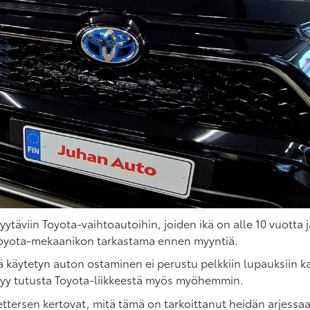
täviin Toyota-vaihtoautoihin, joiden ikä on alle 10 vuotta 
Toyota-mekaanikon tarkastama ennen myyntiä.
tä käytetyn auton ostaminen ei perustu pelkkiin lupauksiin
ytyy tutusta Toyota-liikkeestä myös myöhemmin.
ettersen kertovat, mitä tämä on tarkoittanut heidän arjessa