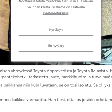
tarvittaessa tehdä muutoksia asetuksiin alla olevan
valinnan kautta. Lisätietoa on saatavilla
evästeasetuksissa
.
Hyväksyn
En hyväksy
misen yhteydessä Toyota Approvedista ja Toyota Relaxista. Hä
pantekohetki: tarkastettu auto, merkkihuolto ja turva myös t
la paikkansa niin kuin luvataan, se on tosi iso etu. Se oli yk
nnen kaikkea varmuutta. Hän tiesi, että jos jotakin odottamat