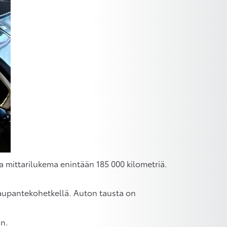
ja mittarilukema enintään 185 000 kilometriä.
 kaupantekohetkellä. Auton tausta on
an.