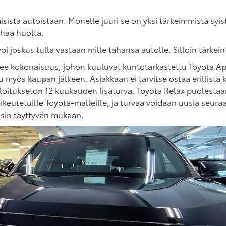
ista autoistaan. Monelle juuri se on yksi tärkeimmistä syist
rhaa huolta.
ä voi joskus tulla vastaan mille tahansa autolle. Silloin tärkei
ee kokonaisuus, johon kuuluvat kuntotarkastettu Toyota Ap
myös kaupan jälkeen. Asiakkaan ei tarvitse ostaa erillistä ka
eloitukseton 12 kuukauden lisäturva. Toyota Relax puolest
eutetuille Toyota-malleille, ja turvaa voidaan uusia seuraa
ensin täyttyvän mukaan.