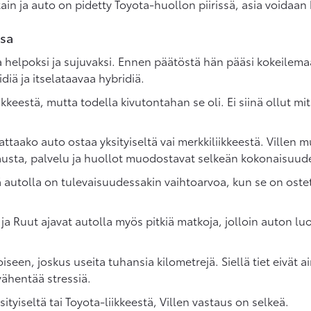
tain ja auto on pidetty Toyota-huollon piirissä, asia voidaan
ssa
 helpoksi ja sujuvaksi. Ennen päätöstä hän pääsi kokeilema
iä ja itselataavaa hybridiä.
kkeestä, mutta todella kivutontahan se oli. Ei siinä ollut 
attaako auto ostaa yksityiseltä vai merkkiliikkeestä. Villen
usta, palvelu ja huollot muodostavat selkeän kokonaisuud
 autolla on tulevaisuudessakin vaihtoarvoa, kun se on ostett
ja Ruut ajavat autolla myös pitkiä matkoja, jolloin auton luo
joiseen, joskus useita tuhansia kilometrejä. Siellä tiet eivä
vähentää stressiä.
ityiseltä tai Toyota-liikkeestä, Villen vastaus on selkeä.