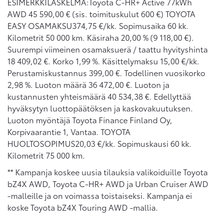
ESIMERKKILASKELMA:Toyota C-HR+ Active 77kWh
AWD 45 590,00 € (sis. toimituskulut 600 €) TOYOTA
EASY OSAMAKSU374,75 €/kk. Sopimusaika 60 kk.
Kilometrit 50 000 km. Käsiraha 20,00 % (9 118,00 €).
Suurempi viimeinen osamaksuerä / taattu hyvityshinta
18 409,02 €. Korko 1,99 %. Käsittelymaksu 15,00 €/kk.
Perustamiskustannus 399,00 €. Todellinen vuosikorko
2,98 %. Luoton määrä 36 472,00 €. Luoton ja
kustannusten yhteismäärä 40 534,38 €. Edellyttää
hyväksytyn luottopäätöksen ja kaskovakuutuksen.
Luoton myöntäjä Toyota Finance Finland Oy,
Korpivaarantie 1, Vantaa. TOYOTA
HUOLTOSOPIMUS20,03 €/kk. Sopimuskausi 60 kk.
Kilometrit 75 000 km.
** Kampanja koskee uusia tilauksia valikoiduille Toyota
bZ4X AWD, Toyota C-HR+ AWD ja Urban Cruiser AWD
-malleille ja on voimassa toistaiseksi. Kampanja ei
koske Toyota bZ4X Touring AWD -mallia.