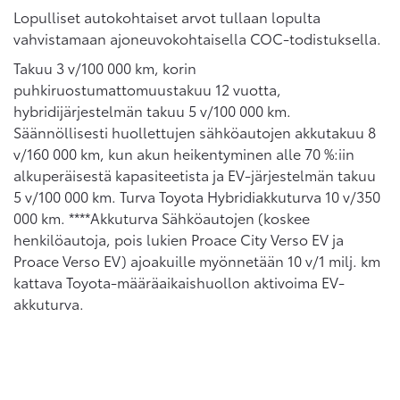
Lopulliset autokohtaiset arvot tullaan lopulta
vahvistamaan ajoneuvokohtaisella COC-todistuksella.
Takuu 3 v/100 000 km, korin
puhkiruostumattomuustakuu 12 vuotta,
hybridijärjestelmän takuu 5 v/100 000 km.
Säännöllisesti huollettujen sähköautojen akkutakuu 8
v/160 000 km, kun akun heikentyminen alle 70 %:iin
alkuperäisestä kapasiteetista ja EV-järjestelmän takuu
5 v/100 000 km. Turva Toyota Hybridiakkuturva 10 v/350
000 km. ****Akkuturva Sähköautojen (koskee
henkilöautoja, pois lukien Proace City Verso EV ja
Proace Verso EV) ajoakuille myönnetään 10 v/1 milj. km
kattava Toyota-määräaikaishuollon aktivoima EV-
akkuturva.