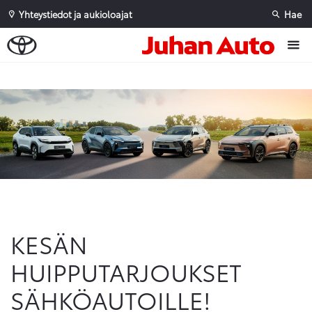
Yhteystiedot ja aukioloajat
Hae
Sivuhaku
Ok
Peruuta
KESÄN
HUIPPUTARJOUKSET
SÄHKÖAUTOILLE!