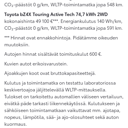
CO₂-päästöt 0 g/km, WLTP-toimintamatka jopa 548 km.
Toyota bZ4X Touring Active Tech 74,7 kWh 2WD
kokonaishinta 49 100 €***. Energiankulutus 140 Wh/km,
CO₂-päästöt 0 g/km, WLTP-toimintamatka jopa 591 km.
*** Hinnat ovat ennakkohintoja. Pidätämme oikeuden
muutoksiin.
Autojen hinnat sisältävät toimituskulut 600 €.
Kuvien autot erikoisvarustein.
Ajoakkujen koot ovat bruttokapasiteettejä.
Kulutus ja toimintamatka on testattu laboratoriossa
keskivertoajoa jäljittelevällä WLTP-mittauksella.
Tulokset on tarkoitettu automallien väliseen vertailuun,
eivätkä päde tarkasti liikennekäytössä. Kulutukseen ja
sähköiseen toimintamatkaan vaikuttavat mm. ajotapa,
nopeus, lämpötila, sää- ja ajo-olosuhteet sekä auton
kuormaus.