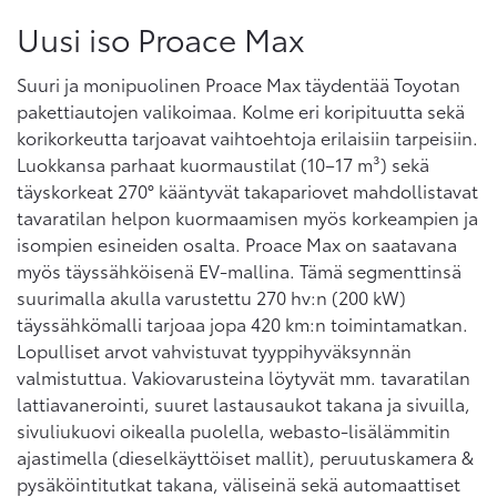
Uusi iso Proace Max
Suuri ja monipuolinen Proace Max täydentää Toyotan
pakettiautojen valikoimaa. Kolme eri koripituutta sekä
korikorkeutta tarjoavat vaihtoehtoja erilaisiin tarpeisiin.
Luokkansa parhaat kuormaustilat (10–17 m³) sekä
täyskorkeat 270° kääntyvät takapariovet mahdollistavat
tavaratilan helpon kuormaamisen myös korkeampien ja
isompien esineiden osalta. Proace Max on saatavana
myös täyssähköisenä EV-mallina. Tämä segmenttinsä
suurimalla akulla varustettu 270 hv:n (200 kW)
täyssähkömalli tarjoaa jopa 420 km:n toimintamatkan.
Lopulliset arvot vahvistuvat tyyppihyväksynnän
valmistuttua. Vakiovarusteina löytyvät mm. tavaratilan
lattiavanerointi, suuret lastausaukot takana ja sivuilla,
sivuliukuovi oikealla puolella, webasto-lisälämmitin
ajastimella (dieselkäyttöiset mallit), peruutuskamera &
pysäköintitutkat takana, väliseinä sekä automaattiset