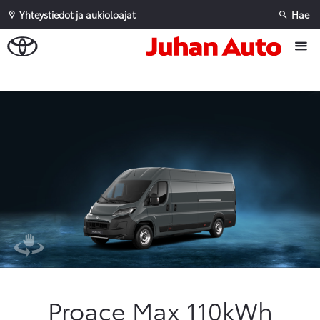
Yhteystiedot ja aukioloajat
Hae
Sivuhaku
Ok
Peruuta
Proace Max 110kWh