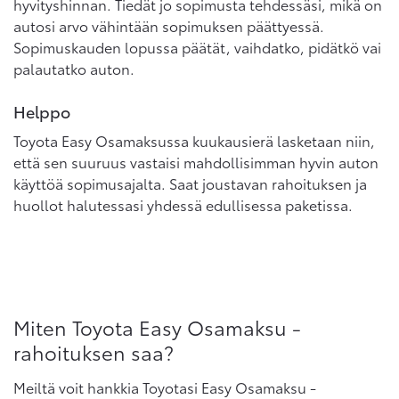
hyvityshinnan. Tiedät jo sopimusta tehdessäsi, mikä on
autosi arvo vähintään sopimuksen päättyessä.
Sopimuskauden lopussa päätät, vaihdatko, pidätkö vai
palautatko auton.
Helppo
Toyota Easy Osamaksussa kuukausierä lasketaan niin,
että sen suuruus vastaisi mahdollisimman hyvin auton
käyttöä sopimusajalta. Saat joustavan rahoituksen ja
huollot halutessasi yhdessä edullisessa paketissa.
Miten Toyota Easy Osamaksu -
rahoituksen saa?
Meiltä voit hankkia Toyotasi Easy Osamaksu -