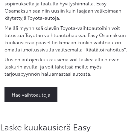
sopimuksella ja taatulla hyvityshinnalla. Easy
Osamaksun saa niin uusiin kuin laajaan valikoimaan
käytettyjä Toyota-autoja.
Meillä myynnissä oleviin Toyota-vaihtoautoihin voit
tutustua Toyotan vaihtoautohaussa. Easy Osamaksun
kuukausierää pääset laskemaan kunkin vaihtoauton
omalla ilmoitussivulla valitsemalla "Räätälöi rahoitus".
Uusien autojen kuukausieriä voit laskea alla olevan
laskurin avulla, ja voit lähettää meille myös
tarjouspyynnön haluamastasi autosta.
Hae vaihtoautoja
Laske kuukausierä Easy