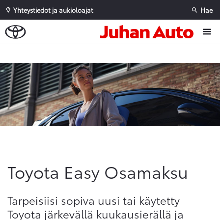
Yhteystiedot ja aukioloajat
Hae
Sivuhaku
Ok
Peruuta
Toyota Easy Osamaksu
Tarpeisiisi sopiva uusi tai käytetty
Toyota järkevällä kuukausierällä ja