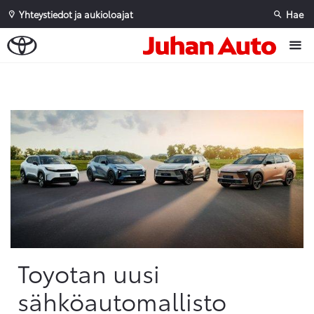
Yhteystiedot ja aukioloajat
Hae
Sivuhaku
Ok
Peruuta
Toyotan uusi
sähköautomallisto