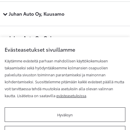
Juhan Auto Oy, Kuusamo
Juhan Auto Oy, Oulu
Evästeasetukset sivuillamme
Käytämme evästeitä parhaan mahdollisen käyttökokemuksen
Juhan Auto Oy, Raahe
takaamiseksi sekä hyödyntääksemme kolmansien osapuolien
palveluita sivuston toiminnan parantamiseksi ja mainonnan
kohdentamiseksi. Suosittelemme pitämään kaikki evästeet päällä mutta
Juhan Auto Oy, Rovaniemi
voit tarvittaessa tehdä muutoksia asetuksiin alla olevan valinnan
kautta. Lisätietoa on saatavilla
evästeasetuksissa
.
Hyväksyn