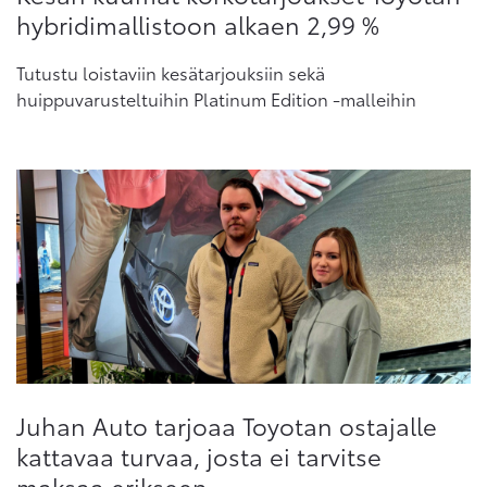
hybridimallistoon alkaen 2,99 %
Tutustu loistaviin kesätarjouksiin sekä
huippuvarusteltuihin Platinum Edition -malleihin
Juhan Auto tarjoaa Toyotan os­ta­jal­le
kat­ta­vaa turvaa, josta ei tar­vit­se
maksaa erik­seen