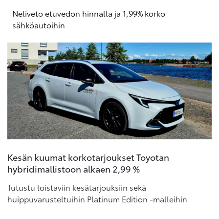
Neliveto etuvedon hinnalla ja 1,99% korko
sähköautoihin
Kesän kuumat korkotarjoukset Toyotan
J
hybridimallistoon alkaen 2,99 %
t
Tutustu loistaviin kesätarjouksiin sekä
A
huippuvarusteltuihin Platinum Edition -malleihin
m