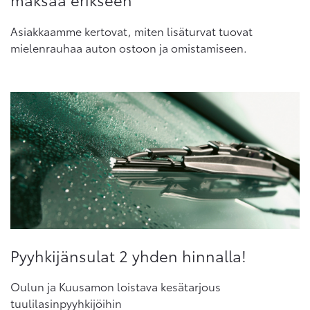
Asiakkaamme kertovat, miten lisäturvat tuovat
mielenrauhaa auton ostoon ja omistamiseen.
Pyyhkijänsulat 2 yhden hinnalla!
Oulun ja Kuusamon loistava kesätarjous
tuulilasinpyyhkijöihin