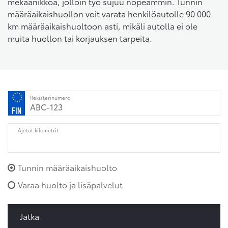
mekaanikkoa, jolloin työ sujuu nopeammin. Tunnin
määräaikaishuollon voit varata henkilöautolle 90 000
km määräaikaishuoltoon asti, mikäli autolla ei ole
muita huollon tai korjauksen tarpeita.
Rekisterinumero
Ajetut kilometrit
Tunnin määräaikaishuolto
Varaa huolto ja lisäpalvelut
Jatka